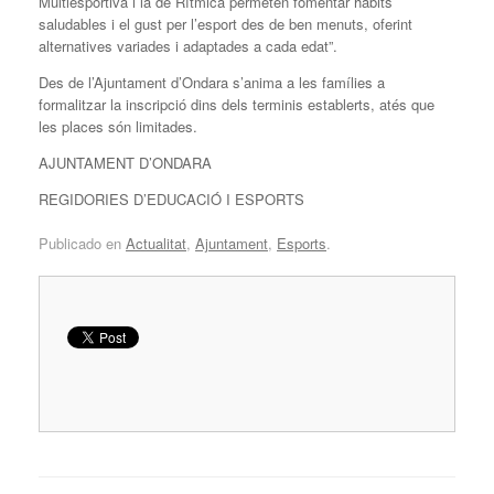
Multiesportiva i la de Rítmica permeten fomentar hàbits
saludables i el gust per l’esport des de ben menuts, oferint
alternatives variades i adaptades a cada edat”.
Des de l’Ajuntament d’Ondara s’anima a les famílies a
formalitzar la inscripció dins dels terminis establerts, atés que
les places són limitades.
AJUNTAMENT D’ONDARA
REGIDORIES D’EDUCACIÓ I ESPORTS
Publicado en
Actualitat
,
Ajuntament
,
Esports
.