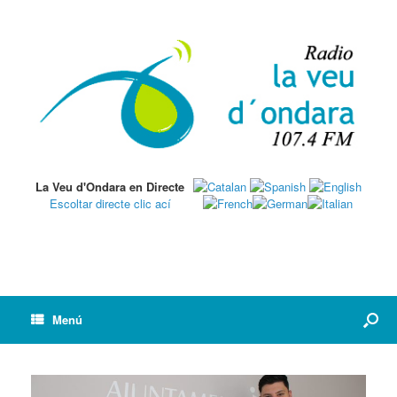
La Veu d'Ondara en Directe
Escoltar directe clic ací
Menú