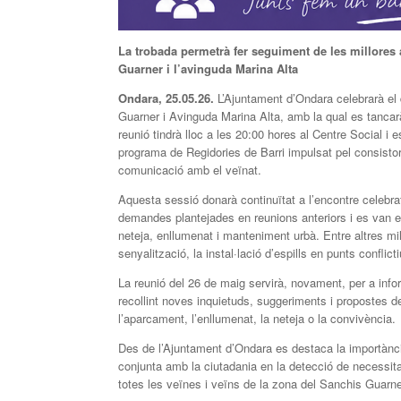
La trobada permetrà fer seguiment de les millores 
Guarner i l’avinguda Marina Alta
Ondara, 25.05.26.
L’Ajuntament d’Ondara celebrarà el 
Guarner i Avinguda Marina Alta, amb la qual es tancar
reunió tindrà lloc a les 20:00 hores al Centre Social i
programa de Regidories de Barri impulsat pel consistori
comunicació amb el veïnat.
Aquesta sessió donarà continuïtat a l’encontre celebra
demandes plantejades en reunions anteriors i es van e
neteja, enllumenat i manteniment urbà. Entre altres mi
senyalització, la instal·lació d’espills en punts conflic
La reunió del 26 de maig servirà, novament, per a info
recollint noves inquietuds, suggeriments i propostes d
l’aparcament, l’enllumenat, la neteja o la convivència.
Des de l’Ajuntament d’Ondara es destaca la importànci
conjunta amb la ciutadania en la detecció de necessitat
totes les veïnes i veïns de la zona del Sanchis Guarner 