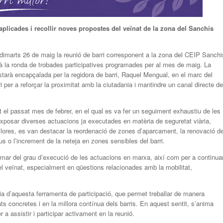
aplicades i recollir noves propostes del veïnat de la zona del Sanchis
dimarts 26 de maig la reunió de barri corresponent a la zona del CEIP Sanchi
à la ronda de trobades participatives programades per al mes de maig. La
 estarà encapçalada per la regidora de barri, Raquel Mengual, en el marc del
 per a reforçar la proximitat amb la ciutadania i mantindre un canal directe de
t el passat mes de febrer, en el qual es va fer un seguiment exhaustiu de les
xposar diverses actuacions ja executades en matèria de seguretat viària,
llores, es van destacar la reordenació de zones d’aparcament, la renovació d
tius o l’increment de la neteja en zones sensibles del barri.
rmar del grau d’execució de les actuacions en marxa, així com per a continua
el veïnat, especialment en qüestions relacionades amb la mobilitat,
a d’aquesta ferramenta de participació, que permet treballar de manera
s concretes i en la millora contínua dels barris. En aquest sentit, s’anima
a assistir i participar activament en la reunió.