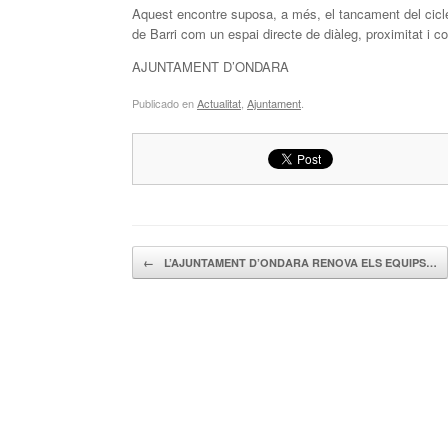
Aquest encontre suposa, a més, el tancament del cicl
de Barri com un espai directe de diàleg, proximitat i c
AJUNTAMENT D’ONDARA
Publicado en
Actualitat
,
Ajuntament
.
Navegador de artículos
←
L’AJUNTAMENT D’ONDARA RENOVA ELS EQUIPS…