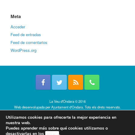
Meta
Acceder
Feed de entradas
Feed de comentarios
WordPress.org
La Veu d'Ondara © 2016
Web desenvolupada per
Ajuntament d'Ondara
. Tots els drets reservats.
Política de cookies
Utilizamos cookies para ofrecerte la mejor experiencia en
nuestra web.
Puedes aprender más sobre qué cookies utilizamos o
desactivarlas en los
ajustes
.