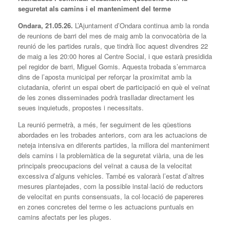
seguretat als camins i el manteniment del terme
Ondara, 2
1
.05.26.
L’Ajuntament d’Ondara continua amb la ronda
de reunions de barri del mes de maig amb la convocatòria de la
reunió de les partides rurals, que tindrà lloc aquest divendres 22
de maig a les 20:00 hores al Centre Social, i que estarà presidida
pel regidor de barri, Miguel Gomis. Aquesta trobada s’emmarca
dins de l’aposta municipal per reforçar la proximitat amb la
ciutadania, oferint un espai obert de participació en què el veïnat
de les zones disseminades podrà traslladar directament les
seues inquietuds, propostes i necessitats.
La reunió permetrà, a més, fer seguiment de les qüestions
abordades en les trobades anteriors, com ara les actuacions de
neteja intensiva en diferents partides, la millora del manteniment
dels camins i la problemàtica de la seguretat viària, una de les
principals preocupacions del veïnat a causa de la velocitat
excessiva d’alguns vehicles. També es valorarà l’estat d’altres
mesures plantejades, com la possible instal·lació de reductors
de velocitat en punts consensuats, la col·locació de papereres
en zones concretes del terme o les actuacions puntuals en
camins afectats per les pluges.