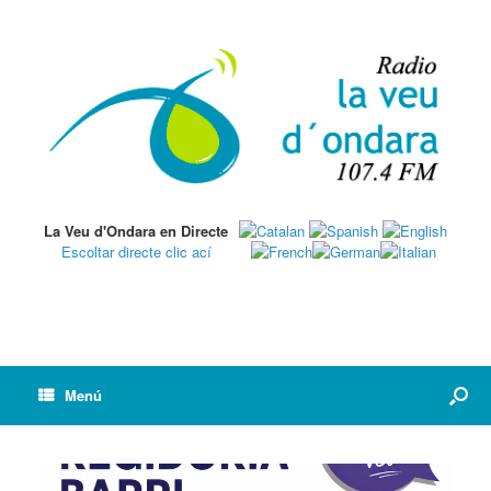
La Veu d'Ondara en Directe
Escoltar directe clic ací
Menú