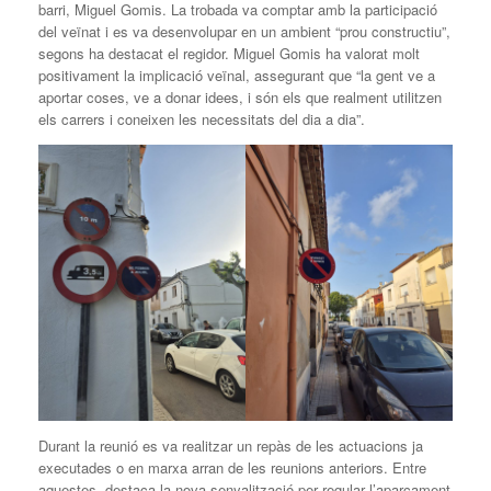
barri, Miguel Gomis. La trobada va comptar amb la participació
del veïnat i es va desenvolupar en un ambient “prou constructiu”,
segons ha destacat el regidor. Miguel Gomis ha valorat molt
positivament la implicació veïnal, assegurant que “la gent ve a
aportar coses, ve a donar idees, i són els que realment utilitzen
els carrers i coneixen les necessitats del dia a dia”.
Durant la reunió es va realitzar un repàs de les actuacions ja
executades o en marxa arran de les reunions anteriors. Entre
aquestes, destaca la nova senyalització per regular l’aparcament