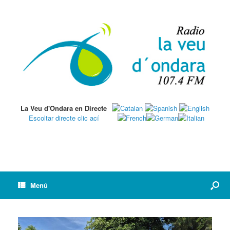
La Veu d'Ondara en Directe
Escoltar directe clic ací
Menú