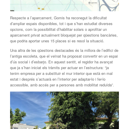
Respecte a l’aparcament, Gomis ha reconegut la dificultat
d’ampliar espais disponibles, tot i que s’han estudiat diverses
opcions, com la possibilitat d’habilitar solars o aprofitar un
aparcament privat actualment bloquejat per qüestions bancàries,
que podria aportar unes 15 places si es resol la situació.
Una altra de les qüestions destacades és la millora de l’edifici de
l’antiga escoleta, que el veïnat ha proposat convertir en un espai
d’ús social i d’esbarjo. En aquest sentit, el regidor ha avançat
que ja s’han iniciat els tràmits per actuar en l’estructura: “ja
tenim empresa per a substituir el mur interior que està en mal
estat i després s’actuarà en l’interior per adaptar-lo i fer-lo
accessible, amb accés per a persones amb mobilitat reduïda”.