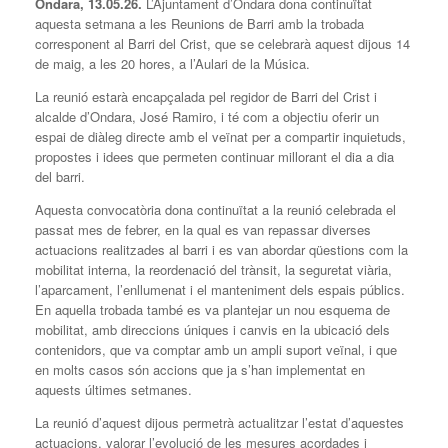
Ondara, 13.05.26.
L’Ajuntament d’Ondara dona continuïtat
aquesta setmana a les Reunions de Barri amb la trobada
corresponent al Barri del Crist, que se celebrarà aquest dijous 14
de maig, a les 20 hores, a l’Aulari de la Música.
La reunió estarà encapçalada pel regidor de Barri del Crist i
alcalde d’Ondara, José Ramiro, i té com a objectiu oferir un
espai de diàleg directe amb el veïnat per a compartir inquietuds,
propostes i idees que permeten continuar millorant el dia a dia
del barri.
Aquesta convocatòria dona continuïtat a la reunió celebrada el
passat mes de febrer, en la qual es van repassar diverses
actuacions realitzades al barri i es van abordar qüestions com la
mobilitat interna, la reordenació del trànsit, la seguretat viària,
l’aparcament, l’enllumenat i el manteniment dels espais públics.
En aquella trobada també es va plantejar un nou esquema de
mobilitat, amb direccions úniques i canvis en la ubicació dels
contenidors, que va comptar amb un ampli suport veïnal, i que
en molts casos són accions que ja s’han implementat en
aquests últimes setmanes.
La reunió d’aquest dijous permetrà actualitzar l’estat d’aquestes
actuacions, valorar l’evolució de les mesures acordades i