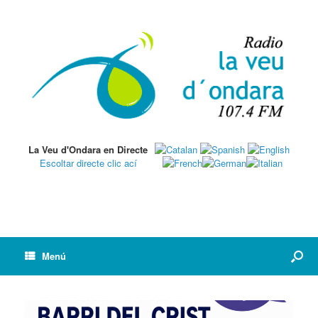
La Veu d'Ondara en Directe
Escoltar directe clic ací
Menú