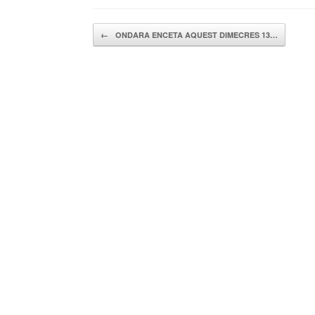
Navegador de artículos
←
ONDARA ENCETA AQUEST DIMECRES 13…