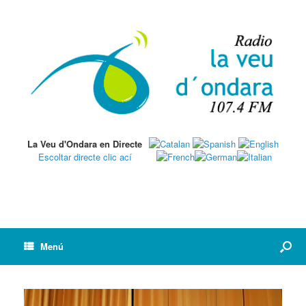
La Veu d'Ondara en Directe
Escoltar directe clic ací
Menú