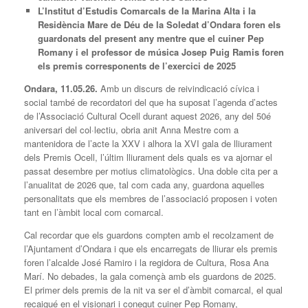
L’Institut d’Estudis Comarcals de la Marina Alta i la
Residència Mare de Déu de la Soledat d’Ondara foren els
guardonats del present any mentre que el cuiner Pep
Romany i el professor de música Josep Puig Ramis foren
els premis corresponents de l’exercici de 2025
Ondara,
11
.
05
.2
6
.
Amb un discurs de reivindicació cívica i
social també de recordatori del que ha suposat l’agenda d’actes
de l’Associació Cultural Ocell durant aquest 2026, any del 50é
aniversari del col·lectiu, obria anit Anna Mestre com a
mantenidora de l’acte la XXV i alhora la XVI gala de lliurament
dels Premis Ocell, l’últim lliurament dels quals es va ajornar el
passat desembre per motius climatològics. Una doble cita per a
l’anualitat de 2026 que, tal com cada any, guardona aquelles
personalitats que els membres de l’associació proposen i voten
tant en l’àmbit local com comarcal.
Cal recordar que els guardons compten amb el recolzament de
l’Ajuntament d’Ondara i que els encarregats de lliurar els premis
foren l’alcalde José Ramiro i la regidora de Cultura, Rosa Ana
Marí. No debades, la gala començà amb els guardons de 2025.
El primer dels premis de la nit va ser el d’àmbit comarcal, el qual
recaigué en el visionari i conegut cuiner Pep Romany,