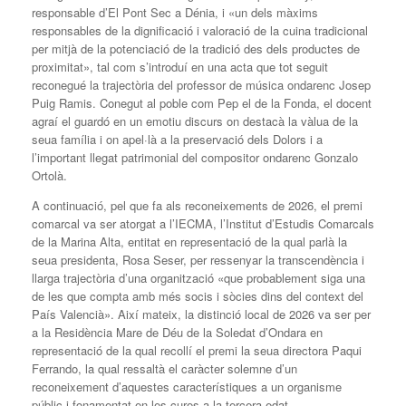
responsable d’El Pont Sec a Dénia, i «un dels màxims
responsables de la dignificació i valoració de la cuina tradicional
per mitjà de la potenciació de la tradició des dels productes de
proximitat», tal com s’introduí en una acta que tot seguit
reconegué la trajectòria del professor de música ondarenc Josep
Puig Ramis. Conegut al poble com Pep el de la Fonda, el docent
agraí el guardó en un emotiu discurs on destacà la vàlua de la
seua família i on apel·là a la preservació dels Dolors i a
l’important llegat patrimonial del compositor ondarenc Gonzalo
Ortolà.
A continuació, pel que fa als reconeixements de 2026, el premi
comarcal va ser atorgat a l’IECMA, l’Institut d’Estudis Comarcals
de la Marina Alta, entitat en representació de la qual parlà la
seua presidenta, Rosa Seser, per ressenyar la transcendència i
llarga trajectòria d’una organització «que probablement siga una
de les que compta amb més socis i sòcies dins del context del
País Valencià». Així mateix, la distinció local de 2026 va ser per
a la Residència Mare de Déu de la Soledat d’Ondara en
representació de la qual recollí el premi la seua directora Paqui
Ferrando, la qual ressaltà el caràcter solemne d’un
reconeixement d’aquestes característiques a un organisme
públic i fonamentat en les cures a la tercera edat.