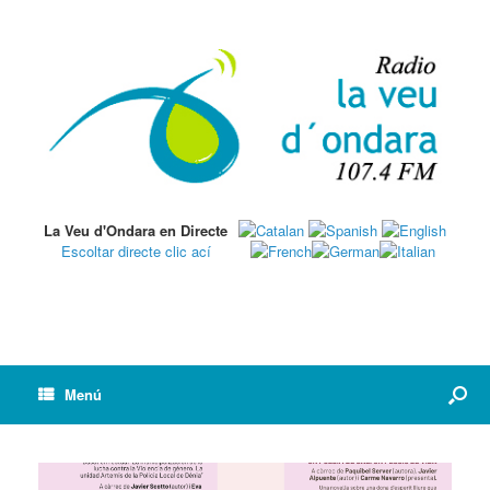
La Veu d'Ondara en Directe
Escoltar directe clic ací
Menú