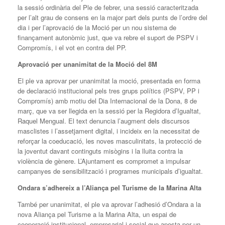
la sessió ordinària del Ple de febrer, una sessió caracteritzada
per l’alt grau de consens en la major part dels punts de l’ordre del
dia i per l’aprovació de la Moció per un nou sistema de
finançament autonòmic just, que va rebre el suport de PSPV i
Compromís, i el vot en contra del PP.
Aprovació per unanimitat de la Moció del 8M
El ple va aprovar per unanimitat la moció, presentada en forma
de declaració institucional pels tres grups polítics (PSPV, PP i
Compromís) amb motiu del Dia Internacional de la Dona, 8 de
març, que va ser llegida en la sessió per la Regidora d’Igualtat,
Raquel Mengual. El text denuncia l’augment dels discursos
masclistes i l’assetjament digital, i incideix en la necessitat de
reforçar la coeducació, les noves masculinitats, la protecció de
la joventut davant continguts misògins i la lluita contra la
violència de gènere. L’Ajuntament es compromet a impulsar
campanyes de sensibilització i programes municipals d’igualtat.
Ondara s’adhereix a l’Aliança pel Turisme de la Marina Alta
També per unanimitat, el ple va aprovar l’adhesió d’Ondara a la
nova Aliança pel Turisme a la Marina Alta, un espai de
cooperació institucional, empresarial i social que aposta per un