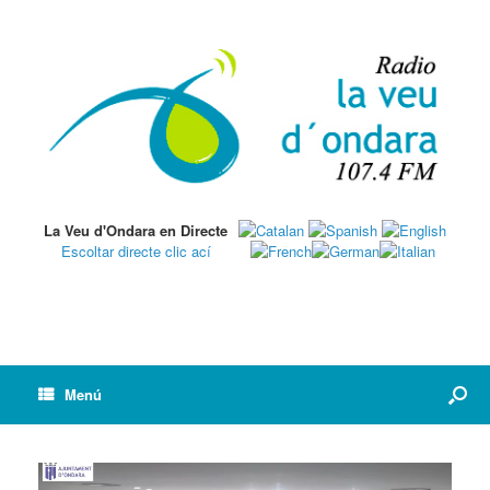
La Veu d'Ondara en Directe
Escoltar directe clic ací
Menú