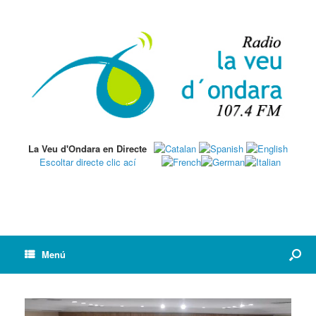
La Veu d'Ondara en Directe
Escoltar directe clic ací
Menú