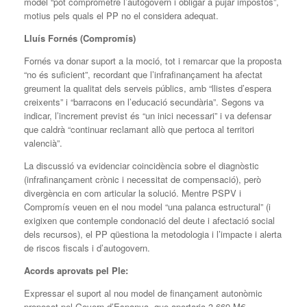
model “pot comprometre l’autogovern i obligar a pujar impostos”,
motius pels quals el PP no el considera adequat.
Lluís Fornés (Compromís)
Fornés va donar suport a la moció, tot i remarcar que la proposta
“no és suficient”, recordant que l’infrafinançament ha afectat
greument la qualitat dels serveis públics, amb “llistes d’espera
creixents” i “barracons en l’educació secundària”. Segons va
indicar, l’increment previst és “un inici necessari” i va defensar
que caldrà “continuar reclamant allò que pertoca al territori
valencià”.
La discussió va evidenciar coincidència sobre el diagnòstic
(infrafinançament crònic i necessitat de compensació), però
divergència en com articular la solució. Mentre PSPV i
Compromís veuen en el nou model “una palanca estructural” (i
exigixen que contemple condonació del deute i afectació social
dels recursos), el PP qüestiona la metodologia i l’impacte i alerta
de riscos fiscals i d’autogovern.
Acords aprovats pel Ple:
Expressar el suport al nou model de finançament autonòmic
proposat pel Govern d’Espanya, que aportaria 3.669 M€