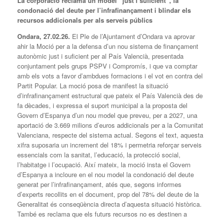
La corporació reclama un model “just i suficient”, la
condonació del deute per l’infrafinançament i blindar els
recursos addicionals per als serveis públics
Ondara, 27.02.26.
El Ple de l’Ajuntament d’Ondara va aprovar
ahir la Moció per a la defensa d’un nou sistema de finançament
autonòmic just i suficient per al País Valencià, presentada
conjuntament pels grups PSPV i Compromís, i que va comptar
amb els vots a favor d’ambdues formacions i el vot en contra del
Partit Popular. La moció posa de manifest la situació
d’infrafinançament estructural que pateix el País Valencià des de
fa dècades, i expressa el suport municipal a la proposta del
Govern d’Espanya d’un nou model que preveu, per a 2027, una
aportació de 3.669 milions d’euros addicionals per a la Comunitat
Valenciana, respecte del sistema actual. Segons el text, aquesta
xifra suposaria un increment del 18% i permetria reforçar serveis
essencials com la sanitat, l’educació, la protecció social,
l’habitatge i l’ocupació. Així mateix, la moció insta el Govern
d’Espanya a incloure en el nou model la condonació del deute
generat per l’infrafinançament, atés que, segons informes
d’experts recollits en el document, prop del 78% del deute de la
Generalitat és conseqüència directa d’aquesta situació històrica.
També es reclama que els futurs recursos no es destinen a