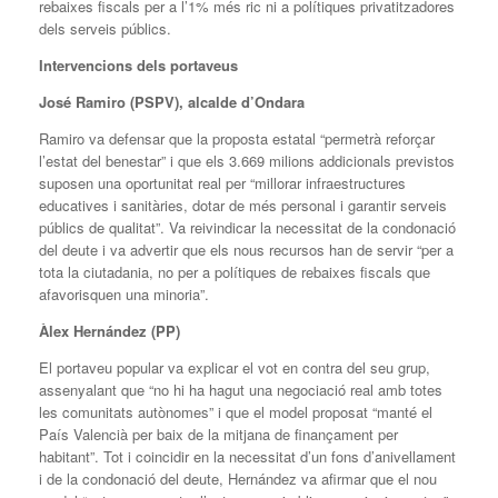
rebaixes fiscals per a l’1% més ric ni a polítiques privatitzadores
dels serveis públics.
Intervencions dels portaveus
José Ramiro (PSPV), alcalde d’Ondara
Ramiro va defensar que la proposta estatal “permetrà reforçar
l’estat del benestar” i que els 3.669 milions addicionals previstos
suposen una oportunitat real per “millorar infraestructures
educatives i sanitàries, dotar de més personal i garantir serveis
públics de qualitat”. Va reivindicar la necessitat de la condonació
del deute i va advertir que els nous recursos han de servir “per a
tota la ciutadania, no per a polítiques de rebaixes fiscals que
afavorisquen una minoria”.
Àlex Hernández (PP)
El portaveu popular va explicar el vot en contra del seu grup,
assenyalant que “no hi ha hagut una negociació real amb totes
les comunitats autònomes” i que el model proposat “manté el
País Valencià per baix de la mitjana de finançament per
habitant”. Tot i coincidir en la necessitat d’un fons d’anivellament
i de la condonació del deute, Hernández va afirmar que el nou