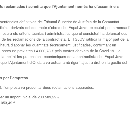
ats reclamades i acredita que l’Ajuntament només ha d’assumir els
entències definitives del Tribunal Superior de Justícia de la Comunitat
cials derivats del contracte d’obres de l’Espai Jove, executat per la mercanti
esura els criteris tècnics i administratius que el consistori ha defensat des
 de les reclamacions de la contractista. El TSJCV ratifica la major part de la
haurà d’abonar les quantitats tècnicament justificades, confirmant un
obres no previstes i 4.000,78 € pels costos derivats de la Covid-19. La
x a la meitat les pretensions econòmiques de la contractista de l’Espai Jove.
 que l’Ajuntament d’Ondara va actuar amb rigor i ajust a dret en la gestió del
s per l’empresa
19, l’empresa va presentar dues reclamacions separades:
er un import inicial de 230.509,29 €.
.053,49 €.