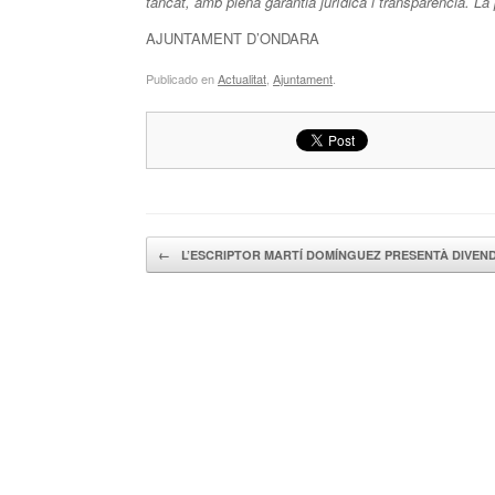
tancat, amb plena garantia jurídica i transparència. La 
AJUNTAMENT D’ONDARA
Publicado en
Actualitat
,
Ajuntament
.
Navegador de artículos
←
L’ESCRIPTOR MARTÍ DOMÍNGUEZ PRESENTÀ DIVE