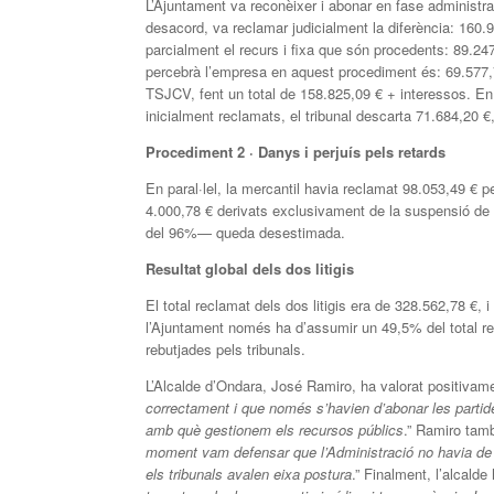
L’Ajuntament va reconèixer i abonar en fase administra
desacord, va reclamar judicialment la diferència: 160
parcialment el recurs i fixa que són procedents: 89.247,
percebrà l’empresa en aquest procediment és: 69.577,7
TSJCV, fent un total de 158.825,09 € + interessos. En 
inicialment reclamats, el tribunal descarta 71.684,20 €
Procediment 2 · Danys i perjuís pels retards
En paral·lel, la mercantil havia reclamat 98.053,49 €
4.000,78 € derivats exclusivament de la suspensió de
del 96%— queda desestimada.
Resultat global dels dos litigis
El total reclamat dels dos litigis era de 328.562,78 €, 
l’Ajuntament només ha d’assumir un 49,5% del total r
rebutjades pels tribunals.
L’Alcalde d’Ondara, José Ramiro, ha valorat positivame
correctament i que només s’havien d’abonar les partides
amb què gestionem els recursos públics
.” Ramiro tamb
moment vam defensar que l’Administració no havia de 
els tribunals avalen eixa postura
.” Finalment, l’alcald