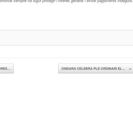
prioritat sempre ha sigut protegir l’interès general i evitar pagaments indeguts
NDRES…
ONDARA CELEBRA PLE ORDINARI EL…
→