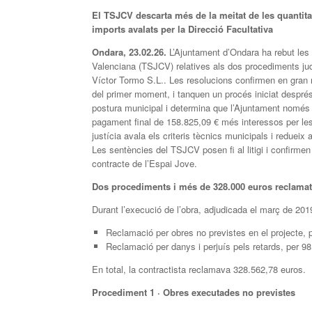
El TSJCV descarta més de la meitat de les quantit
imports avalats per la Direcció Facultativa
Ondara, 23.02.26.
L’Ajuntament d’Ondara ha rebut les s
Valenciana (TSJCV) relatives als dos procediments judi
Víctor Tormo S.L.. Les resolucions confirmen en gran m
del primer moment, i tanquen un procés iniciat després
postura municipal i determina que l’Ajuntament només 
pagament final de 158.825,09 € més interessos per les 
justícia avala els criteris tècnics municipals i reduei
Les sentències del TSJCV posen fi al litigi i confirmen
contracte de l’Espai Jove.
Dos procediments i més de 328.000 euros reclamat
Durant l’execució de l’obra, adjudicada el març de 20
Reclamació per obres no previstes en el projecte, p
Reclamació per danys i perjuís pels retards, per 98
En total, la contractista reclamava 328.562,78 euros.
Procediment 1 · Obres executades no previstes