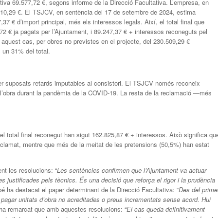
tiva 69.577,72 €, segons informe de la Direcció Facultativa. L’empresa, en
.910,29 €. El TSJCV, en sentència del 17 de setembre de 2024, estima
37 € d’import principal, més els interessos legals. Així, el total final que
2 € ja pagats per l’Ajuntament, i 89.247,37 € + interessos reconeguts pel
aquest cas, per obres no previstes en el projecte, del 230.509,29 €
, un 31% del total.
 per suposats retards imputables al consistori. El TSJCV només reconeix
 l’obra durant la pandèmia de la COVID-19. La resta de la reclamació —més
i el total final reconegut han sigut 162.825,87 € + interessos. Això significa qu
eclamat, mentre que més de la meitat de les pretensions (50,5%) han estat
nt les resolucions: “
Les sentències confirmen que l’Ajuntament va actuar
 justificades pels tècnics. És una decisió que reforça el rigor i la prudència
é ha destacat el paper determinant de la Direcció Facultativa: “
Des del prime
pagar unitats d’obra no acreditades o preus incrementats sense acord. Hui
e ha remarcat que amb aquestes resolucions: “
El cas queda definitivament