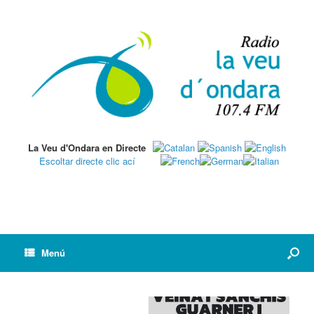
La Veu d'Ondara en Directe
Escoltar directe clic ací
Menú