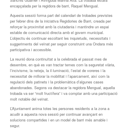
Sanchis Guarner i Avinguda Marina Alta. La trobada estarà
encapçalada per la regidora de barri, Raquel Mengual.
Aquesta sessió forma part del calendari de trobades previstes
per febrer dins de la iniciativa Regidories de Barri, creada per
reforçar la proximitat amb la ciutadania i mantindre un espai
estable de comunicació directa amb el govern municipal.
L’objectiu és continuar escoltant les inquietuds, necessitats i
suggeriments del veïnat per seguir construint una Ondara més
participativa i accessible.
La reunió dona continuïtat a la celebrada el passat mes de
desembre, en què es van tractar temes com la seguretat viària,
l’incivisme, la neteja, la il·luminació, l’estat de voreres i la
necessitat de millorar la mobilitat i l’aparcament, així com la
regulació dels patinets i la problemàtica d’algunes cases
abandonades. Segons va destacar la regidora Mengual, aquella
trobada va ser “molt fructífera” i va comptar amb una participació
molt notable del veïnat.
L’Ajuntament anima totes les persones residents a la zona a
acudir a aquesta nova sessió per continuar avançant en
solucions compartides i en un model de barri més amable i
segur.