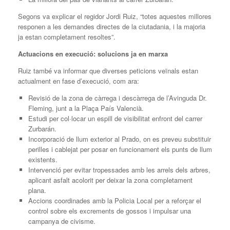
Segons va explicar el regidor Jordi Ruiz, “totes aquestes millores
responen a les demandes directes de la ciutadania, i la majoria
ja estan completament resoltes”.
Actuacions en execució: solucions ja en marxa
Ruiz també va informar que diverses peticions veïnals estan
actualment en fase d’execució, com ara:
Revisió de la zona de càrrega i descàrrega de l’Avinguda Dr.
Fleming, junt a la Plaça País Valencià.
Estudi per col·locar un espill de visibilitat enfront del carrer
Zurbarán.
Incorporació de llum exterior al Prado, on es preveu substituir
perilles i cablejat per posar en funcionament els punts de llum
existents.
Intervenció per evitar tropessades amb les arrels dels arbres,
aplicant asfalt acolorit per deixar la zona completament
plana.
Accions coordinades amb la Policia Local per a reforçar el
control sobre els excrements de gossos i impulsar una
campanya de civisme.