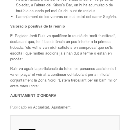
Soledat, a l’altura del Kikos’s Bar, on hi ha acumulació de
brutícia causada pel mal ús del punt de residus.
L’arranjament de les voreres en mal estat del carrer Segària.
Valoració positiva de la reunió
El Regidor Jordi Ruiz va qualificar la reunió de “molt fructífera”,
destacant que, tot i l’assistència un poc inferior a la primera
trobada, “els veïns van eixir satisfets en comprovar que se’ls
escolta i que moltes accions ja s’han dut a terme o estan en
procés”.
Ruiz va agrair la participació de totes les persones assistents i
va emplaçar el veïnat a continuar col·laborant per a millorar
conjuntament la Zona Nord: “Estem treballant per un barri millor
entre totes i tots”.
AJUNTAMENT D’ONDARA
Publicado en
Actualitat
,
Ajuntament
.