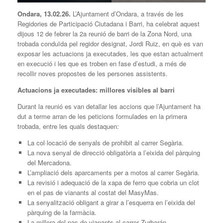
Ondara, 13.
02.
26.
L’Ajuntament d’Ondara, a través de les
Regidories de Participació Ciutadana i Barri, ha celebrat aquest
dijous 12 de febrer la 2a reunió de barri de la Zona Nord, una
trobada conduïda pel regidor designat, Jordi Ruiz, en què es van
exposar les actuacions ja executades, les que estan actualment
en execució i les que es troben en fase d’estudi, a més de
recollir noves propostes de les persones assistents.
Actuacions ja executades: millores visibles al barri
Durant la reunió es van detallar les accions que l’Ajuntament ha
dut a terme arran de les peticions formulades en la primera
trobada, entre les quals destaquen:
La col·locació de senyals de prohibit al carrer Segària.
La nova senyal de direcció obligatòria a l’eixida del pàrquing
del Mercadona.
L’ampliació dels aparcaments per a motos al carrer Segària.
La revisió i adequació de la xapa de ferro que cobria un clot
en el pas de vianants al costat del MasyMas.
La senyalització obligant a girar a l’esquerra en l’eixida del
pàrquing de la farmàcia.
La millora del pas de vianants al carrer Zurbarán.