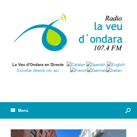
La Veu d'Ondara en Directe
Escoltar directe clic ací
Menú