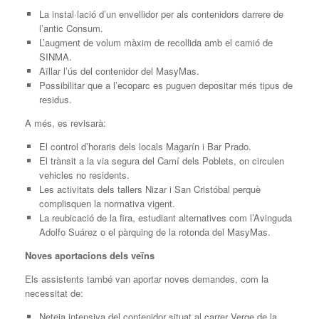
La instal·lació d’un envellidor per als contenidors darrere de
l’antic Consum.
L’augment de volum màxim de recollida amb el camió de
SINMA.
Aïllar l’ús del contenidor del MasyMas.
Possibilitar que a l’ecoparc es puguen depositar més tipus de
residus.
A més, es revisarà:
El control d’horaris dels locals Magarín i Bar Prado.
El trànsit a la via segura del Camí dels Poblets, on circulen
vehicles no residents.
Les activitats dels tallers Nizar i San Cristóbal perquè
complisquen la normativa vigent.
La reubicació de la fira, estudiant alternatives com l’Avinguda
Adolfo Suárez o el pàrquing de la rotonda del MasyMas.
Noves aportacions dels veïns
Els assistents també van aportar noves demandes, com la
necessitat de:
Neteja intensiva del contenidor situat al carrer Verge de la