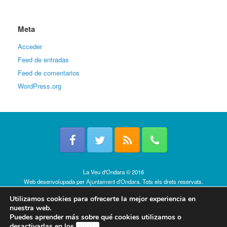
Meta
Acceder
Feed de entradas
Feed de comentarios
WordPress.org
La Veu d'Ondara © 2016
Web desenvolupada per
Ajuntament d'Ondara
. Tots els drets reservats.
Política de cookies
Utilizamos cookies para ofrecerte la mejor experiencia en
nuestra web.
Puedes aprender más sobre qué cookies utilizamos o
desactivarlas en los
ajustes
.