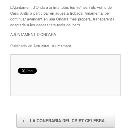
L’Ajuntament d’Ondara anima totes les veïnes i els veïns del
Casc Antic a participar en aquesta trobada, fonamental per
continuar avançant en una Ondara més propera, transparent i
adaptada a les necessitats reals del barri.
AJUNTAMENT D’ONDARA
Publicado en
Actualitat
,
Ajuntament
.
Navegador de artículos
←
LA CONFRARIA DEL CRIST CELEBRA…