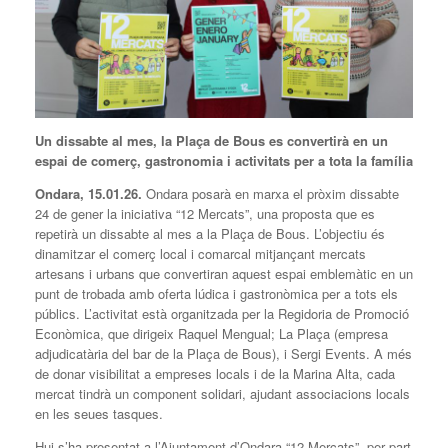
Un dissabte al mes, la Plaça de Bous es convertirà en un
espai de comerç, gastronomia i activitats per a tota la família
Ondara, 15.01.26.
Ondara posarà en marxa el pròxim dissabte
24 de gener la iniciativa “12 Mercats”, una proposta que es
repetirà un dissabte al mes a la Plaça de Bous. L’objectiu és
dinamitzar el comerç local i comarcal mitjançant mercats
artesans i urbans que convertiran aquest espai emblemàtic en un
punt de trobada amb oferta lúdica i gastronòmica per a tots els
públics. L’activitat està organitzada per la Regidoria de Promoció
Econòmica, que dirigeix Raquel Mengual; La Plaça (empresa
adjudicatària del bar de la Plaça de Bous), i Sergi Events. A més
de donar visibilitat a empreses locals i de la Marina Alta, cada
mercat tindrà un component solidari, ajudant associacions locals
en les seues tasques.
Hui s’ha presentat a l’Ajuntament d’Ondara “12 Mercats”, per part