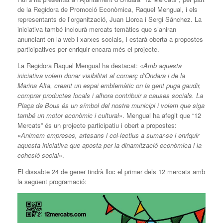
de la Regidora de Promoció Econòmica, Raquel Mengual, i els
representants de l’organització, Juan Llorca i Sergi Sánchez. La
iniciativa també inclourà mercats temàtics que s’aniran
anunciant en la web i xarxes socials, i estarà oberta a propostes
participatives per enriquir encara més el projecte.
La Regidora Raquel Mengual ha destacat: «
Amb aquesta
iniciativa volem donar visibilitat al comerç d’Ondara i de la
Marina Alta, creant un espai emblemàtic on la gent puga gaudir,
comprar productes locals i alhora contribuir a causes socials. La
Plaça de Bous és un símbol del nostre municipi i volem que siga
també un motor econòmic i cultural
». Mengual ha afegit que “12
Mercats” és un projecte participatiu i obert a propostes:
«
Animem empreses, artesans i col·lectius a sumar-se i enriquir
aquesta iniciativa que aposta per la dinamització econòmica i la
cohesió social
».
El dissabte 24 de gener tindrà lloc el primer dels 12 mercats amb
la següent programació: