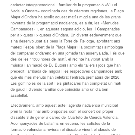
caràcter intergeneracional i familiar de la programació «Viu el
Nadal a Ondara» coordinada des de diferents regidories, la Plaça
Major d’Ondara ha acollit aquest matí i migdia una de les grans
novetats de la programació nadalenca, es a dir, les «Menudes
Campanades» i, en aquesta segona edició, les II Campanades
per a xiquets i xiquetes d’Ondara. Un divertit esdeveniment que
s’ha desenvolupat als peus la Torre del Rellotge, aprofitant així
mateix l’espai obert de la Plaça Major i la proximitat i simbologia
del campanar ondarenc en una jornada tan assenyalada. I és que
des de les 11:00 hores del matí, el recinte ha vibrat amb la
música i animació de DJ Butoni i amb els tallers i jocs que han
precedit l’arribada del migdia i les respectives campanades amb
què els més menuts han celebrat l’entrada prematura del 2026.
Les gominoles de la sort i els pintacares han completat un matí
de gaudi i diversió familiar que coincidia amb un dia ben
assolellat.
Efectivament, amb aquest acte l’agenda nadalenca municipal
pren la recta final amb propostes com el concert del proper
dissabte 3 de gener a càrrec del Cuarteto de Cuerda Valencia.
Acompanyades de ballarins en escena, les solistes de la
formació valenciana reviuran el dissabte vinent el clàssic de