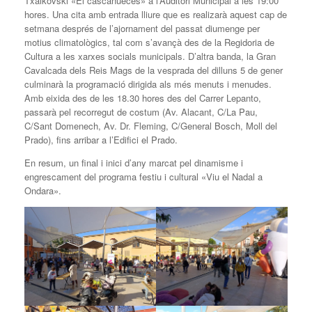
Txaikovski «El cascanueces» a l’Auditori Municipal a les 19:00
hores. Una cita amb entrada lliure que es realizarà aquest cap de
setmana després de l’ajornament del passat diumenge per
motius climatològics, tal com s’avançà des de la Regidoria de
Cultura a les xarxes socials municipals. D’altra banda, la Gran
Cavalcada dels Reis Mags de la vesprada del dilluns 5 de gener
culminarà la programació dirigida als més menuts i menudes.
Amb eixida des de les 18.30 hores des del Carrer Lepanto,
passarà pel recorregut de costum (Av. Alacant, C/La Pau,
C/Sant Domenech, Av. Dr. Fleming, C/General Bosch, Moll del
Prado), fins arribar a l’Edifici el Prado.
En resum, un final i inici d’any marcat pel dinamisme i
engrescament del programa festiu i cultural «Viu el Nadal a
Ondara».