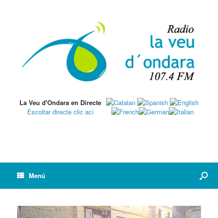
La Veu d'Ondara en Directe
Escoltar directe clic ací
Menú