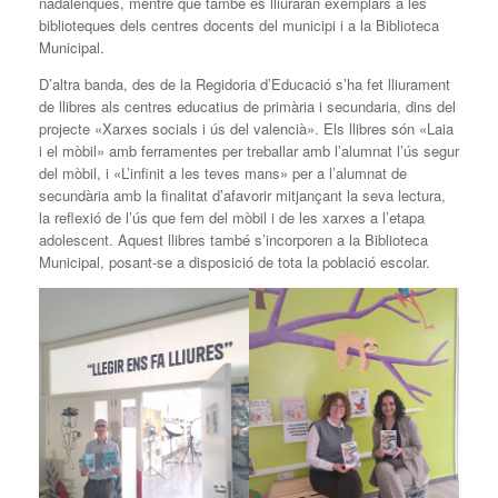
nadalenques, mentre que també es lliuraran exemplars a les
biblioteques dels centres docents del municipi i a la Biblioteca
Municipal.
D’altra banda, des de la Regidoria d’Educació s’ha fet lliurament
de llibres als centres educatius de primària i secundaria, dins del
projecte «Xarxes socials i ús del valencià». Els llibres són «Laia
i el mòbil» amb ferramentes per treballar amb l’alumnat l’ús segur
del mòbil, i «L’infinit a les teves mans» per a l’alumnat de
secundària amb la finalitat d’afavorir mitjançant la seva lectura,
la reflexió de l’ús que fem del mòbil i de les xarxes a l’etapa
adolescent. Aquest llibres també s’incorporen a la Biblioteca
Municipal, posant-se a disposició de tota la població escolar.