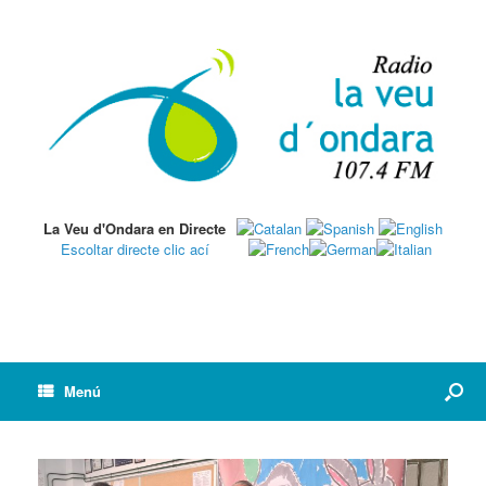
La Veu d'Ondara en Directe
Escoltar directe clic ací
Menú