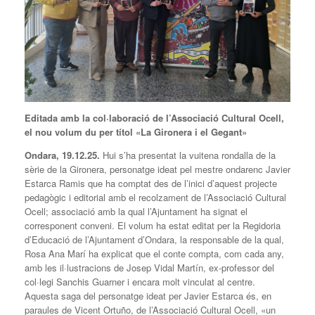
Editada amb la col·laboració de l’Associació Cultural Ocell,
el nou volum du per títol «La Gironera i el Gegant»
Ondara, 19.12.25.
Hui s’ha presentat la vuitena rondalla de la
sèrie de la Gironera, personatge ideat pel mestre ondarenc Javier
Estarca Ramis que ha comptat des de l’inici d’aquest projecte
pedagògic i editorial amb el recolzament de l’Associació Cultural
Ocell; associació amb la qual l’Ajuntament ha signat el
corresponent conveni. El volum ha estat editat per la Regidoria
d’Educació de l’Ajuntament d’Ondara, la responsable de la qual,
Rosa Ana Marí ha explicat que el conte compta, com cada any,
amb les il·lustracions de Josep Vidal Martín, ex-professor del
col·legi Sanchis Guarner i encara molt vinculat al centre.
Aquesta saga del personatge ideat per Javier Estarca és, en
paraules de Vicent Ortuño, de l’Associació Cultural Ocell, «un