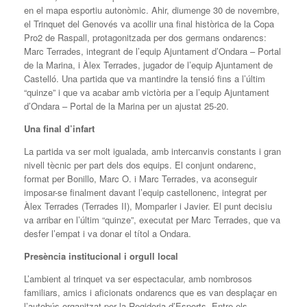
en el mapa esportiu autonòmic. Ahir, diumenge 30 de novembre,
el Trinquet del Genovés va acollir una final històrica de la Copa
Pro2 de Raspall, protagonitzada per dos germans ondarencs:
Marc Terrades, integrant de l’equip Ajuntament d’Ondara – Portal
de la Marina, i Àlex Terrades, jugador de l’equip Ajuntament de
Castelló. Una partida que va mantindre la tensió fins a l’últim
“quinze” i que va acabar amb victòria per a l’equip Ajuntament
d’Ondara – Portal de la Marina per un ajustat 25-20.
Una final d’infart
La partida va ser molt igualada, amb intercanvis constants i gran
nivell tècnic per part dels dos equips. El conjunt ondarenc,
format per Bonillo, Marc O. i Marc Terrades, va aconseguir
imposar-se finalment davant l’equip castellonenc, integrat per
Àlex Terrades (Terrades II), Momparler i Javier. El punt decisiu
va arribar en l’últim “quinze”, executat per Marc Terrades, que va
desfer l’empat i va donar el títol a Ondara.
Presència institucional i orgull local
L’ambient al trinquet va ser espectacular, amb nombrosos
familiars, amics i aficionats ondarencs que es van desplaçar en
l’autobús organitzat per la Regidoria d’Esports. Entre els