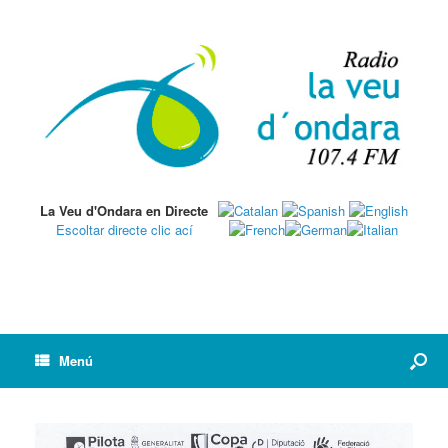
La Veu d'Ondara en Directe
Escoltar directe clic ací
Menú