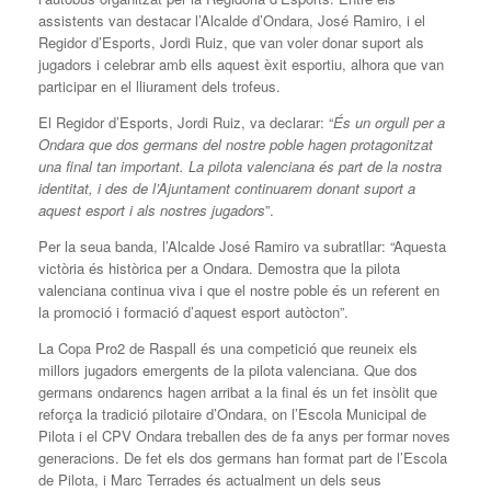
assistents van destacar l’Alcalde d’Ondara, José Ramiro, i el
Regidor d’Esports, Jordi Ruiz, que van voler donar suport als
jugadors i celebrar amb ells aquest èxit esportiu, alhora que van
participar en el lliurament dels trofeus.
El Regidor d’Esports, Jordi Ruiz, va declarar: “
És un orgull per a
Ondara que dos germans del nostre poble hagen protagonitzat
una final tan important. La pilota valenciana és part de la nostra
identitat, i des de l’Ajuntament continuarem donant suport a
aquest esport i als nostres jugadors
”.
Per la seua banda, l’Alcalde José Ramiro va subratllar: “Aquesta
victòria és històrica per a Ondara. Demostra que la pilota
valenciana continua viva i que el nostre poble és un referent en
la promoció i formació d’aquest esport autòcton”.
La Copa Pro2 de Raspall és una competició que reuneix els
millors jugadors emergents de la pilota valenciana. Que dos
germans ondarencs hagen arribat a la final és un fet insòlit que
reforça la tradició pilotaire d’Ondara, on l’Escola Municipal de
Pilota i el CPV Ondara treballen des de fa anys per formar noves
generacions. De fet els dos germans han format part de l’Escola
de Pilota, i Marc Terrades és actualment un dels seus