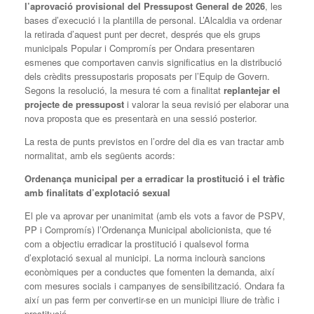
l’aprovació provisional del Pressupost General de 2026
, les
bases d’execució i la plantilla de personal. L’Alcaldia va ordenar
la retirada d’aquest punt per decret, després que els grups
municipals Popular i Compromís per Ondara presentaren
esmenes que comportaven canvis significatius en la distribució
dels crèdits pressupostaris proposats per l’Equip de Govern.
Segons la resolució, la mesura té com a finalitat
replantejar el
projecte de pressupost
i valorar la seua revisió per elaborar una
nova proposta que es presentarà en una sessió posterior.
La resta de punts previstos en l’ordre del dia es van tractar amb
normalitat, amb els següents acords:
Ordenança municipal per a erradicar la prostitució i el tràfic
amb finalitats d’explotació sexual
El ple va aprovar per unanimitat (amb els vots a favor de PSPV,
PP i Compromís) l’Ordenança Municipal abolicionista, que té
com a objectiu erradicar la prostitució i qualsevol forma
d’explotació sexual al municipi. La norma inclourà sancions
econòmiques per a conductes que fomenten la demanda, així
com mesures socials i campanyes de sensibilització. Ondara fa
així un pas ferm per convertir-se en un municipi lliure de tràfic i
prostitució.