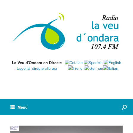
La Veu d'Ondara en Directe
Escoltar directe clic ací
Menú