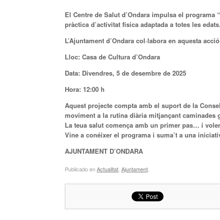
El Centre de Salut d’Ondara impulsa el programa “
pràctica d’activitat física adaptada a totes les edats
L’Ajuntament d’Ondara col·labora en aquesta acció q
Lloc: Casa de Cultura d’Ondara
Data: Divendres, 5 de desembre de 2025
Hora: 12:00 h
Aquest projecte compta amb el suport de la Conselle
moviment a la rutina diària mitjançant caminades g
La teua salut comença amb un primer pas… i vole
Vine a conéixer el programa i suma’t a una iniciati
AJUNTAMENT D’ONDARA
Publicado en
Actualitat
,
Ajuntament
.