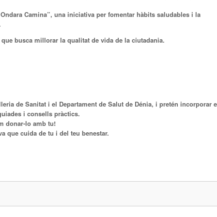
Ondara Camina”, una iniciativa per fomentar hàbits saludables i la
.
ue busca millorar la qualitat de vida de la ciutadania.
ria de Sanitat i el Departament de Salut de Dénia, i pretén incorporar e
uiades i consells pràctics.
m donar-lo amb tu!
va que cuida de tu i del teu benestar.