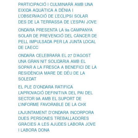
PARTICIPACIÓ I CULMINARÀ AMB UNA
EIXIDA AQUÀTICA A DÉNIA I
L’OBSERVACIÓ DE L’ECLIPSI SOLAR
DES DE LA TERRASSA DE L’ESPAI JOVE
ONDARA PRESENTA LA 9a CAMPANYA
SOLAR DE PREVENCIÓ DEL CÀNCER DE
PELL IMPULSADA PER LA JUNTA LOCAL
DE L’AECC
ONDARA CELEBRARÀ EL 27 D’AGOST
UNA GRAN NIT SOLIDÀRIA AMB EL
SOPAR A LA FRESCA A BENEFICI DE LA
RESIDÈNCIA MARE DE DÉU DE LA
SOLEDAT
EL PLE D’ONDARA RATIFICA
L’APROVACIÓ DEFINITIVA DEL PAI DEL
SECTOR 9A AMB EL SUPORT DE
L’INFORME FAVORABLE DE LA CHX
L’AJUNTAMENT D’ONDARA INCORPORA
DUES PERSONES TREBALLADORES
GRÀCIES A LES AJUDES LABORA JOVE
I LABORA DONA