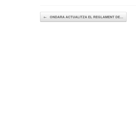
Navegador de artículos
←
ONDARA ACTUALITZA EL REGLAMENT DE…