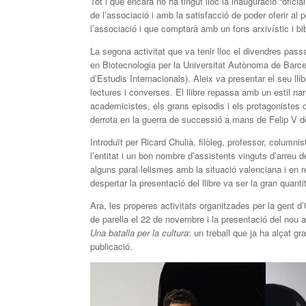
Tot i que encara no ha tingut lloc la inauguració “ofici
de l’associació i amb la satisfacció de poder oferir al
l’associació i que comptarà amb un fons arxivístic i bib
La segona activitat que va tenir lloc el divendres passat
en Biotecnologia per la Universitat Autònoma de Barcel
d’Estudis Internacionals). Aleix va presentar el seu lli
lectures i converses. El llibre repassa amb un estil nar
academicistes, els grans episodis i els protagonistes d
derrota en la guerra de successió a mans de Felip V d
Introduït per Ricard Chulià, filòleg, professor, columnis
l’entitat i un bon nombre d’assistents vinguts d’arreu d
alguns paral·lelismes amb la situació valenciana i en 
despertar la presentació del llibre va ser la gran quant
Ara, les properes activitats organitzades per la gent d’O
de parella el 22 de novembre i la presentació del nou a
Una batalla per la cultura
: un treball que ja ha alçat g
publicació.