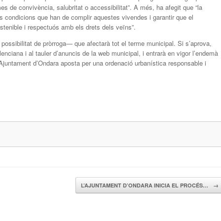
 de convivència, salubritat o accessibilitat”. A més, ha afegit que “la
s condicions que han de complir aquestes vivendes i garantir que el
tenible i respectuós amb els drets dels veïns”.
sibilitat de pròrroga— que afectarà tot el terme municipal. Si s’aprova,
alenciana i al tauler d’anuncis de la web municipal, i entrarà en vigor l’endemà
 l’Ajuntament d’Ondara aposta per una ordenació urbanística responsable i
L’AJUNTAMENT D’ONDARA INICIA EL PROCÉS…
→