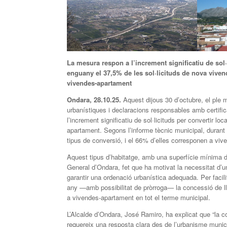
La mesura respon a l’increment significatiu de sol·
enguany el 37,5% de les sol·licituds de nova viven
vivendes-apartament
Ondara, 28.10.25.
Aquest dijous 30 d’octubre, el ple 
urbanístiques i declaracions responsables amb certif
l’increment significatiu de sol·licituds per convertir l
apartament. Segons l’informe tècnic municipal, durant 
tipus de conversió, i el 66% d’elles corresponen a vi
Aquest tipus d’habitatge, amb una superfície mínima d
General d’Ondara, fet que ha motivat la necessitat d’un
garantir una ordenació urbanística adequada. Per facili
any —amb possibilitat de pròrroga— la concessió de ll
a vivendes-apartament en tot el terme municipal.
L’Alcalde d’Ondara, José Ramiro, ha explicat que “la c
requereix una resposta clara des de l’urbanisme munic