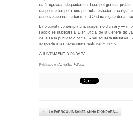
està regulada adequadament i que pot generar problemes
suspensió temporal ens permetrà estudiar amb rigor le
desenvolupament urbanístic d’Ondara siga ordenat, sos
La proposta contempla una suspensió d’un any —amb pos
l’acord es publicarà al Diari Oficial de la Generalitat V
de la seua publicació oficial. Amb aquesta iniciativa,
adaptada a les necessitats reals del municipi.
AJUNTAMENT D’ONDARA
Publicado en
Actualitat
,
Política
.
Navegador de artículos
←
LA PARRÒQUIA SANTA ANNA D’ONDARA…