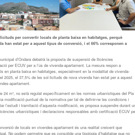
licituds per convertir locals de planta baixa en habitatges, perquè
da han estat per a aquest tipus de conversió, i el 66% corresponen a
municipal d’Ondara debatrà la proposta de suspensió de llicències
icació per ECUV per a l’ús de vivenda-apartament. La mesura respon a
ocals en planta baixa en habitatges, especialment en la modalitat de vivenda-
el 2025, el 37,5% de les sol·licituds de nova vivenda han estat per a aquest
vendes-apartament.
e 24 m², no està regulat específicament en les normes urbanístiques del Pla
a modificació puntual de la normativa per tal de definir-ne les condicions i
tar l’estudi i tramitació d’aquesta modificació, es proposa suspendre durant u
icències urbanístiques i declaracions responsables amb certificació ECUV pe
onversió de locals en vivendes-apartament és una realitat creixent que
ipal. No podem permetre que es consolide una tipologia d’habitatge que no