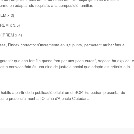
rmeten adaptar els requisits a la composició familiar:
REM x 3)
PREM x 3,5)
 (IPREM x 4)
s, l’índex corrector s’incrementa en 0,5 punts, permetent arribar fins a
 “garantir que cap família quede fora per uns pocs euros”, segons ha explicat e
esta convocatòria és una eina de justícia social que adapta els criteris a la
s hàbils a partir de la publicació oficial en el BOP. Es podran presentar de
pal o presencialment a l’Oficina d’Atenció Ciutadana.