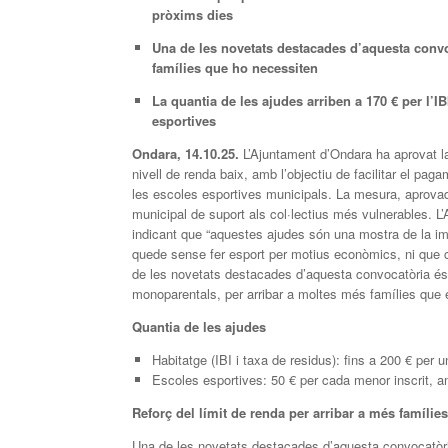
pròxims dies
Una de les novetats destacades d’aquesta convoca
famílies que ho necessiten
La quantia de les ajudes arriben a 170 € per l’IBI
esportives
Ondara, 14.10.25.
L’Ajuntament d’Ondara ha aprovat 
nivell de renda baix, amb l’objectiu de facilitar el pag
les escoles esportives municipals. La mesura, aprovada
municipal de suport als col·lectius més vulnerables. L’
indicant que “aquestes ajudes són una mostra de la i
quede sense fer esport per motius econòmics, ni que cap
de les novetats destacades d’aquesta convocatòria és l
monoparentals, per arribar a moltes més famílies que 
Quantia de les ajudes
Habitatge (IBI i taxa de residus): fins a 200 € per un
Escoles esportives: 50 € per cada menor inscrit, am
Reforç del límit de renda per arribar a més famílies
Una de les novetats destacades d’aquesta convocatòria 