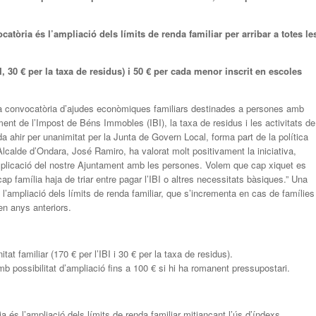
tòria és l’ampliació dels límits de renda familiar per arribar a totes le
, 30 € per la taxa de residus) i
50 € per cada menor inscrit en escoles
la convocatòria d’ajudes econòmiques familiars destinades a persones amb
ament de l’Impost de Béns Immobles (IBI), la taxa de residus i les activitats de
 ahir per unanimitat per la Junta de Govern Local, forma part de la política
Alcalde d’Ondara, José Ramiro, ha valorat molt positivament la iniciativa,
mplicació del nostre Ajuntament amb les persones. Volem que cap xiquet es
 família haja de triar entre pagar l’IBI o altres necessitats bàsiques.” Una
’ampliació dels límits de renda familiar, que s’incrementa en cas de famílies
en anys anteriors.
itat familiar (170 € per l’IBI i 30 € per la taxa de residus).
b possibilitat d’ampliació fins a 100 € si hi ha romanent pressupostari.
és l’ampliació dels límits de renda familiar mitjançant l’ús d’índexs