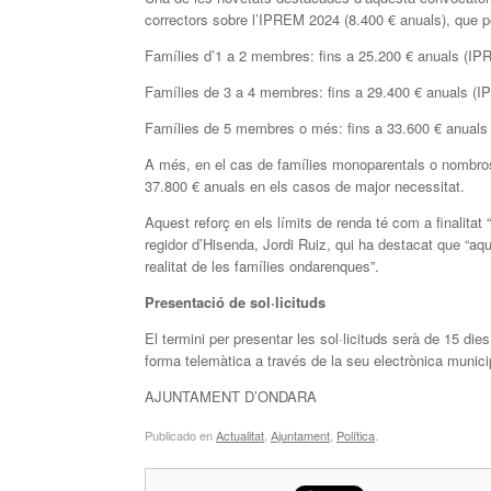
correctors sobre l’IPREM 2024 (8.400 € anuals), que pe
Famílies d’1 a 2 membres: fins a 25.200 € anuals (IP
Famílies de 3 a 4 membres: fins a 29.400 € anuals (I
Famílies de 5 membres o més: fins a 33.600 € anuals
A més, en el cas de famílies monoparentals o nombrose
37.800 € anuals en els casos de major necessitat.
Aquest reforç en els límits de renda té com a finalitat
regidor d’Hisenda, Jordi Ruiz, qui ha destacat que “aqu
realitat de les famílies ondarenques”.
Presentació de sol·licituds
El termini per presentar les sol·licituds serà de 15 die
forma telemàtica a través de la seu electrònica munici
AJUNTAMENT D’ONDARA
Publicado en
Actualitat
,
Ajuntament
,
Política
.