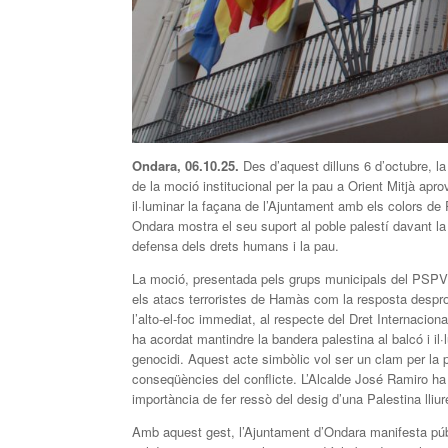
Ondara, 06.10.25.
Des d’aquest dilluns 6 d’octubre, l
de la moció institucional per la pau a Orient Mitjà ap
il·luminar la façana de l’Ajuntament amb els colors de
Ondara mostra el seu suport al poble palestí davant la
defensa dels drets humans i la pau.
La moció, presentada pels grups municipals del PSPV 
els atacs terroristes de Hamàs com la resposta desprop
l’alto-el-foc immediat, al respecte del Dret Internaciona
ha acordat mantindre la bandera palestina al balcó i il
genocidi. Aquest acte simbòlic vol ser un clam per la 
conseqüències del conflicte. L’Alcalde José Ramiro ha
importància de fer ressò del desig d’una Palestina lliur
Amb aquest gest, l’Ajuntament d’Ondara manifesta púb