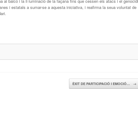
na al balcó i la il·luminació de la façana fins que cessen els atacs i el genocidi
nes i estatals a sumar-se a aquesta iniciativa, i reafirma la seua voluntat de
ari.
ÈXIT DE PARTICIPACIÓ I EMOCIÓ…
→