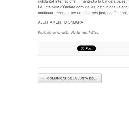
solidaritat internacional, i mantindrà la bandera palesti
L’Ajuntament d’Ondara convida les institucions valencia
continuar treballant per un món més just, pacífic i solid
AJUNTAMENT D’ONDARA
Publicado en
Actualitat
,
Ajuntament
,
Política
.
Navegador de artículos
←
COMUNICAT DE LA JUNTA DEL…