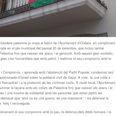
a bandera palestina ja oneja al balcó de l’Ajuntament d’Ondara, en compliment
rovada en el ple municipal del passat 25 de setembre, que inclou també
 Palestina fins que cessen els atacs i el genocidi. Amb aquest gest simbòlic,
 greu crisi humanitària que està patint, i reafirma el seu compromís amb la
i Compromís, i aprovada amb l’abstenció del Partit Popular, condemna tant
orcionada d’Israel sobre la població civil de Gaza. A més, fa una crida a
l Humanitari i a la protecció de les víctimes civils. A nivell local, l’Ajuntament
·luminar la façana amb els colors de Palestina fins que cessen els atacs i el
pau i una mostra de solidaritat amb les persones que estan patint les
 destacat que “això no és una guerra, és una massacre”, i ha defensat la
e, feliç i reconeguda.
licament el seu compromís amb la pau, la defensa dels drets humans i la