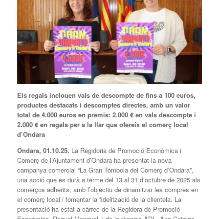
Els regals inclouen vals de descompte de fins a 100 euros,
productes destacats i descomptes directes, amb un valor
total de 4.000 euros en premis: 2.000 € en vals descompte i
2.000 € en regals per a la llar que ofereix el comerç local
d’Ondara
Ondara, 01.10.25.
La Regidoria de Promoció Econòmica i
Comerç de l’Ajuntament d’Ondara ha presentat la nova
campanya comercial “La Gran Tómbola del Comerç d’Ondara”,
una acció que es durà a terme del 13 al 31 d’octubre de 2025 als
comerços adherits, amb l’objectiu de dinamitzar les compres en
el comerç local i fomentar la fidelització de la clientela. La
presentació ha estat a càrrec de la Regidora de Promoció
Econòmica, Raquel Mengual, i de la tècnica ADL, Ana Cotaina,