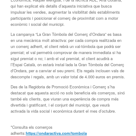
qui han explicat els detalls d’aquesta iniciativa que busca
impulsar les vendes, augmentar la visibilitat dels establiments
participants i posicionar el comerç de proximitat com a motor
econòmic i social del municipi.
La campanya “La Gran Tómbola del Comerç d’Ondara” es basa
en una mecànica molt atractiva: per cada compra realitzada en
un comerç adherit, el client rebrà un val-tómbola que podrà ser
premiat; el val permetrà comprovar de manera immediata si ha
sigut premiat o no; i amb el val premiat, el client acudirà a
l’Espai Català, on estarà instal·lada la Gran Tómbola del Comerç
d’Ondara, per a canviar el seu premi. Els regals inclouen vals de
descompte i regals, amb un valor total de 4.000 euros en premis.
Des de la Regidoria de Promoció Econòmica i Comerç s’ha
destacat que aquesta acció no sols beneficia els comerços, sinó
també els clients, que viuran una experiència de compra més
divertida i gratificant, i el conjunt del municipi, que veurà
activada la vida social i econòmica durant el mes d’octubre.
*Consulta els comerços
adherits:
https://ondaractiva.com/tombola