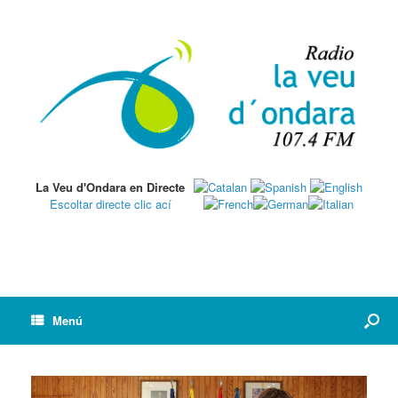
La Veu d'Ondara en Directe
Escoltar directe clic ací
Menú