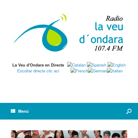
La Veu d'Ondara en Directe
Escoltar directe clic ací
Menú