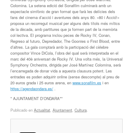
Colomina. La setena edició del Sonafilm culminarà amb un
espectacle simfònic de gran format que farà les delícies dels
fans del cinema d’acció i aventures dels anys 80. «80 i Acció!»
proposa un recorregut musical per alguns dels títols més mítics
de la dècada, amb partitures que ja formen part de la memòria
col·lectiva. El programa inclou peces de Rocky IV, Conan,
Regreso al futuro, Depredador, The Goonies o First Blood, entre
d’altres. La gala comptarà amb la participació del cèlebre
compositor Vince DiCola, l’obra del qual serà interpretada en el
marc del 40è aniversari de Rocky IV. Una volta més, la Universal
Symphony Orchestra, dirigida per José Martínez Colomina, serà
l’encarregada de donar vida a aquesta clausura potent. Les
entrades es poden adquirir online (sense descompte) al preu de
20 euros grada i 25 euros arena, en
www.sonafilm.es
i en
https://agendaondara.es/
.
* AJUNTAMENT D’ONDARA**
Publicado en
Actualitat
,
Ajuntament
,
Cultura
.