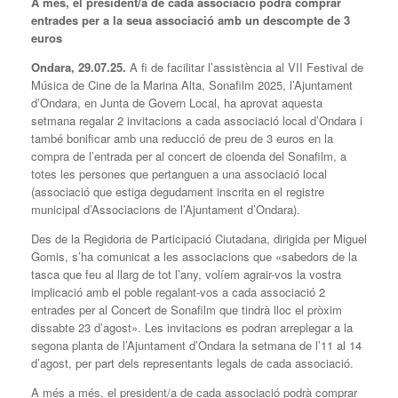
A més,
el president/a de cada associació podrà comprar
entrades per a la seua associació amb un descompte de 3
euros
Ondara,
29
.
07
.2
5
.
A fi de facilitar l’assistència al VII Festival de
Música de Cine de la Marina Alta, Sonafilm 2025, l’Ajuntament
d’Ondara, en Junta de Govern Local, ha aprovat aquesta
setmana regalar 2 invitacions a cada associació local d’Ondara i
també bonificar amb una reducció de preu de 3 euros en la
compra de l’entrada per al concert de cloenda del Sonafilm, a
totes les persones que pertanguen a una associació local
(associació que estiga degudament inscrita en el registre
municipal d’Associacions de l’Ajuntament d’Ondara).
Des de la Regidoria de Participació Ciutadana, dirigida per Miguel
Gomis, s’ha comunicat a les associacions que «sabedors de la
tasca que feu al llarg de tot l’any, volíem agrair-vos la vostra
implicació amb el poble regalant-vos a cada associació 2
entrades per al Concert de Sonafilm que tindrà lloc el pròxim
dissabte 23 d’agost». Les invitacions es podran arreplegar a la
segona planta de l’Ajuntament d’Ondara la setmana de l’11 al 14
d’agost, per part dels representants legals de cada associació.
A més a més, el president/a de cada associació podrà comprar