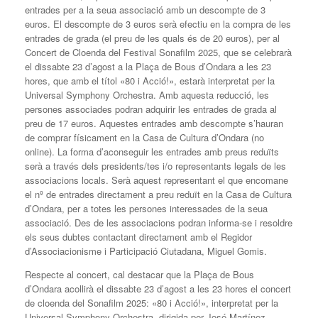
entrades per a la seua associació amb un descompte de 3
euros. El descompte de 3 euros serà efectiu en la compra de les
entrades de grada (el preu de les quals és de 20 euros), per al
Concert de Cloenda del Festival Sonafilm 2025, que se celebrarà
el dissabte 23 d’agost a la Plaça de Bous d’Ondara a les 23
hores, que amb el títol «80 i Acció!», estarà interpretat per la
Universal Symphony Orchestra. Amb aquesta reducció, les
persones associades podran adquirir les entrades de grada al
preu de 17 euros. Aquestes entrades amb descompte s’hauran
de comprar físicament en la Casa de Cultura d’Ondara (no
online). La forma d’aconseguir les entrades amb preus reduïts
serà a través dels presidents/tes i/o representants legals de les
associacions locals. Serà aquest representant el que encomane
el nº de entrades directament a preu reduït en la Casa de Cultura
d’Ondara, per a totes les persones interessades de la seua
associació. Des de les associacions podran informa-se i resoldre
els seus dubtes contactant directament amb el Regidor
d’Associacionisme i Participació Ciutadana, Miguel Gomis.
Respecte al concert, cal destacar que la Plaça de Bous
d’Ondara acollirà el dissabte 23 d’agost a les 23 hores el concert
de cloenda del Sonafilm 2025: «80 i Acció!», interpretat per la
Universal Symphony Orchestra, dirigida per José Martínez