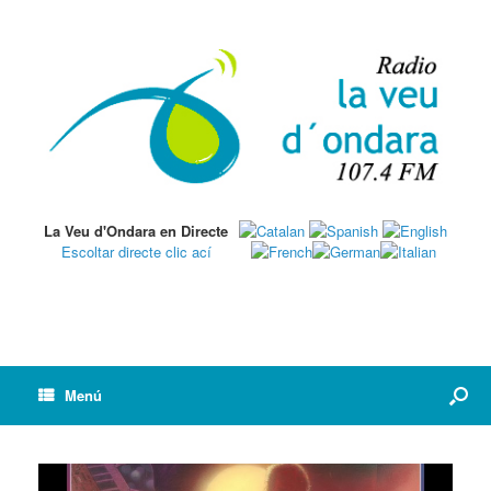
La Veu d'Ondara en Directe
Escoltar directe clic ací
Menú