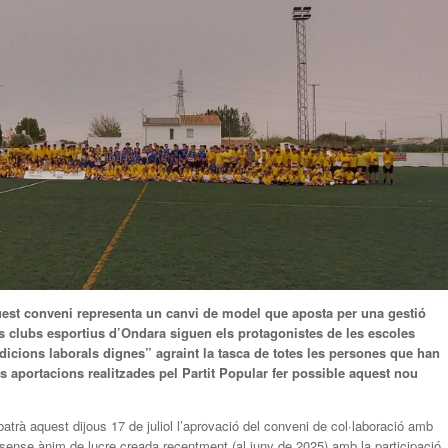
uest conveni representa un canvi de model que aposta per una gestió
els clubs esportius d’Ondara siguen els protagonistes de les escoles
dicions laborals dignes” agraint la tasca de totes les persones que han
es aportacions realitzades pel Partit Popular fer possible aquest nou
atrà aquest dijous 17 de juliol l’aprovació del conveni de col·laboració amb
 sense ànim de lucre creada recentment (al juny de 2025) amb la participació