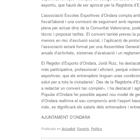
esportiu, que haurà de ser aprovat per la Regidoria d’
L’associació Escoles Esportives d’Ondara compta amb 
fiscal/laboral i una comissió de seguiment amb represe
plena per actuar dins de la Comunitat Valenciana, poden
tècnic i proposar tarifes. El conveni també preveu la p
menors en risc d’exclusió social, i l’aplicació de proto
l’associació estarà format per una Assemblea General
anuals d’activitats, sistemes d’avaluació i un reglamen
El Regidor d’Esports d’Ondara, Jordi Ruiz, ha destaca
més participativa, professional i eficient, perquè vol
esportives; que els entrenadors tinguen unes condicions
salut per a tota la ciutadania”. Des de la Regidoria d’E
a redactar un conveni tan complet», i ha destacat i agra
Popular d’Ondara fer possible aquest nou model de ges
d’Ondara reafirma el seu compromís amb l’esport base, l
més, es dignificarà els salaris dels entrenadors i entr
AJUNTAMENT D’ONDARA
Publicado en
Actualitat
,
Esports
,
Política
.