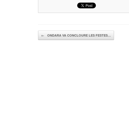
Navegador de artículos
←
ONDARA VA CONCLOURE LES FESTES…