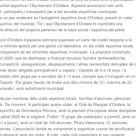
omunitat esportiva i l’Ajuntament d’Ondara. Aquesta associació naix amb
, participatiu i transparent per a les escoles esportives municipals.
 un pas endavant en l’autogestió esportiva local d’Ondara, posant en valor
sportius del municipi. Tot i que l’Ajuntament d’Ondara hi mantindrà una
 la direcció del projecte parteixen de la base social i esportiva del poble.
ració d’Ondara d’aquesta setmana suposarà un canvi de model respecte a la
va fórmula aposta per una gestió col·laborativa, on els clubs esportius locals
nvolupament de les activitats esportives municipals. La proposta contempla
ci 2025, que es destinaran a finançar recursos humans (entrenadors/es,
e competició, assegurances, desplaçaments i altres necessitats derivades de l
ives estan dirigides principalment a xiquets i xiquetes de 6 a 18 anys i a
podran obrir grups per a escolars de 4 i 5 anys, sempre que s’incloguen en un
 d’Esports. Els grups hauran de tindre una ràtio mínima de 12 i màxima de 22
cionals i amb autorització municipal.
ada per membres dels clubs esportius locals, famílies d’alumnes, persones
ls. De moment, hi participen quatre clubs: el Club de Bàsquet d’Ondara, la
sportViu de Gimnàstica Rítmica, amb la previsió d’incorporar altres discipline
ualitat 2025 és la següent: Futbol: 15 grups (de prebenjamí a juvenil), amb un
í a júnior), amb un total de 100 alumnes; Pilota Valenciana: 31 alumnes;
lumnes. L’associació també es compromet a organitzar cursos de tecnificació
ol·laboració amb els clubs. A més, cada club presentarà el seu projecte