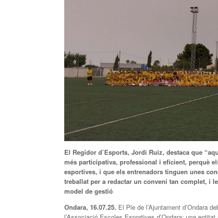
El Regidor d’Esports, Jordi Ruiz, destaca que “aq
més participativa, professional i eficient, perquè 
esportives, i que els entrenadors tinguen unes con
treballat per a redactar un conveni tan complet, i l
model de gestió
Ondara, 16.07.25.
El Ple de l’Ajuntament d’Ondara deb
l’Associació Escoles Esportives d’Ondara; una entitat