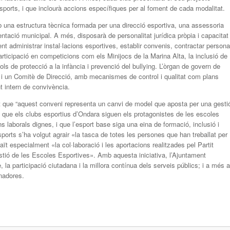
Esports, i que inclourà accions específiques per al foment de cada modalitat.
una estructura tècnica formada per una direcció esportiva, una assessoria
ntació municipal. A més, disposarà de personalitat jurídica pròpia i capacitat
t administrar instal·lacions esportives, establir convenis, contractar persona
articipació en competicions com els Minijocs de la Marina Alta, la inclusió de
cols de protecció a la infància i prevenció del bullying. L’òrgan de govern de
 i un Comitè de Direcció, amb mecanismes de control i qualitat com plans
t intern de convivència.
t que “aquest conveni representa un canvi de model que aposta per una gesti
em que els clubs esportius d’Ondara siguen els protagonistes de les escoles
 laborals dignes, i que l’esport base siga una eina de formació, inclusió i
sports s’ha volgut agrair «la tasca de totes les persones que han treballat per
ït especialment «la col·laboració i les aportacions realitzades pel Partit
tió de les Escoles Esportives». Amb aquesta iniciativa, l’Ajuntament
a participació ciutadana i la millora contínua dels serveis públics; i a més a
enadores.