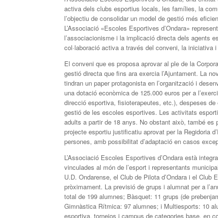
activa dels clubs esportius locals, les famílies, la c
l’objectiu de consolidar un model de gestió més eficient
L’Associació «Escoles Esportives d’Ondara» representa
l’associacionisme i la implicació directa dels agents e
col·laboració activa a través del conveni, la iniciativa i
El conveni que es proposa aprovar al ple de la Corpo
gestió directa que fins ara exercia l’Ajuntament. La no
tindran un paper protagonista en l’organització i dese
una dotació econòmica de 125.000 euros per a l’exerci
direcció esportiva, fisioterapeutes, etc.), despeses d
gestió de les escoles esportives. Les activitats esport
adults a partir de 18 anys. No obstant això, també es 
projecte esportiu justificatiu aprovat per la Regidoria
persones, amb possibilitat d’adaptació en casos excep
L’Associació Escoles Esportives d’Ondara està integr
vinculades al món de l’esport i representants municipa
U.D. Ondarense, el Club de Pilota d’Ondara i el Club E
pròximament. La previsió de grups i alumnat per a l’an
total de 199 alumnes; Bàsquet: 11 grups (de prebenjam
Gimnàstica Rítmica: 97 alumnes; i Multiesports: 10 a
esportiva, tornejos i campus de categories base, en c