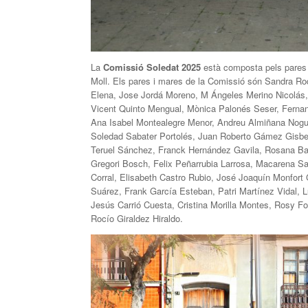
La
Comissió Soledat 2025
està composta pels pares i
Moll. Els pares i mares de la Comissió són Sandra R
Elena, Jose Jordá Moreno, M Ángeles Merino Nicolás,
Vicent Quinto Mengual, Mònica Palonés Seser, Fernan
Ana Isabel Montealegre Menor, Andreu Almiñana Nogue
Soledad Sabater Portolés, Juan Roberto Gámez Gisber
Teruel Sánchez, Franck Hernández Gavila, Rosana Ba
Gregori Bosch, Felix Peñarrubia Larrosa, Macarena Sa
Corral, Elisabeth Castro Rubio, José Joaquín Monfort 
Suárez, Frank García Esteban, Patri Martínez Vidal, 
Jesús Carrió Cuesta, Cristina Morilla Montes, Rosy F
Rocío Giraldez Hiraldo.