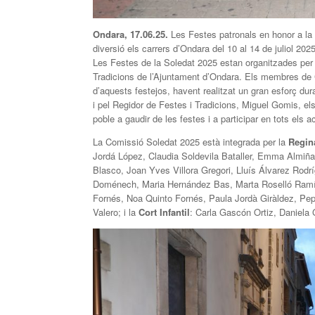
Ondara, 17.06.25.
Les Festes patronals en honor a la 
diversió els carrers d’Ondara del 10 al 14 de juliol 2
Les Festes de la Soledat 2025 estan organitzades per 
Tradicions de l’Ajuntament d’Ondara. Els membres de 
d’aquests festejos, havent realitzat un gran esforç dura
i pel Regidor de Festes i Tradicions, Miguel Gomis, els
poble a gaudir de les festes i a participar en tots els 
La Comissió Soledat 2025 està integrada per la
Regin
Jordá López, Claudia Soldevila Bataller, Emma Almiñan
Blasco, Joan Yves Villora Gregori, Lluís Álvarez Rodr
Doménech, Maria Hernández Bas, Marta Roselló Ramír
Fornés, Noa Quinto Fornés, Paula Jordà Giràldez, Pep
Valero; i la
Cort Infantil
: Carla Gascón Ortiz, Daniela 