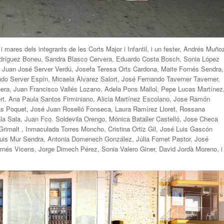
 mares dels integrants de les Corts Major i Infantil, i un fester, Andrés Muño
odríguez Boneu, Sandra Blasco Cervera, Eduardo Costa Bosch, Sonia López
 Juan José Server Verdú, Josefa Teresa Orts Cardona, Maite Fornés Sendra,
do Server Espín, Micaela Àlvarez Salort, José Fernando Taverner Taverner,
ra, Juan Francisco Vallés Lozano, Adela Pons Mallol, Pepe Lucas Martínez
t, Ana Paula Santos Firminiano, Alicia Martínez Escolano, Jose Ramón
s Poquet, José Juan Roselló Fonseca, Laura Ramírez Lloret, Rossana
la Sala, Juan Fco. Soldevila Orengo, Mónica Bataller Castelló, Jose Checa
Grimalt , Inmaculada Torres Moncho, Cristina Ortiz Gil, José Luis Gascón
Luis Mur Sendra, Antonia Domenech González, Júlia Fornet Pastor, José
ornés Vicens, Jorge Dimech Pérez, Sonia Valero Giner, David Jordà Moreno, i