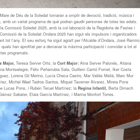
Mare de Déu de la Soledat tornaran a omplir de devoció, tradició, música i
025, amb un variat programa de què podran gaudir persones de totes les edats.
la Comissió Soledat 2025, amb la col·laboració de la Regidoria de Festes i
Comissió de la Soledat Ondara 2025 han sigut els impulsors i organitzadors
nt tot l’any. El seu esforç ha sigut agraït per l’Alcalde d’Ondara, José Ramiro
 quals han aprofitat per a demanar la màxima participació i convidar a tot el
actes programats.
a Major,
Teresa Server Orts; la
Cort Major:
Aina Server Palonés, Aitana
a Montealegre, Félix Peñarrubia Sala, Guillem Carrió Fornet, Iker Costa
íguez, Lorena Gil Merino, Lucía Checa Castro, Mar Vallés Meliá, Marc Mur
ez, Michel Wael Tadros Santos, Miquel Taverner Àlvarez, Mireia Pons
e Lucas Pons, i Rubén Teruel Martínez; la
Regina Infantil,
Berta Dimech
Gámez Sabater, Elaia García Martínez, i Marina Monfort Torres.