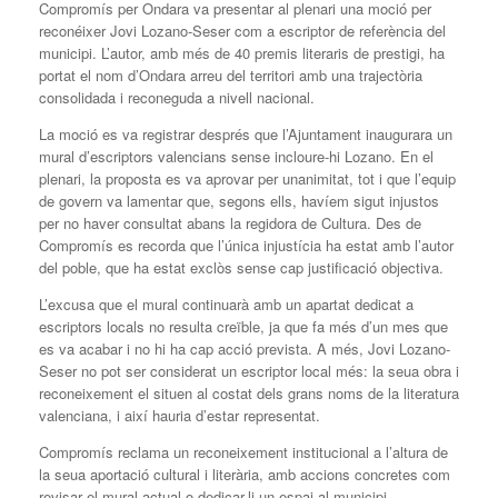
Compromís per Ondara va presentar al plenari una moció per
reconéixer Jovi Lozano-Seser com a escriptor de referència del
municipi. L’autor, amb més de 40 premis literaris de prestigi, ha
portat el nom d’Ondara arreu del territori amb una trajectòria
consolidada i reconeguda a nivell nacional.
La moció es va registrar després que l’Ajuntament inaugurara un
mural d’escriptors valencians sense incloure-hi Lozano. En el
plenari, la proposta es va aprovar per unanimitat, tot i que l’equip
de govern va lamentar que, segons ells, havíem sigut injustos
per no haver consultat abans la regidora de Cultura. Des de
Compromís es recorda que l’única injustícia ha estat amb l’autor
del poble, que ha estat exclòs sense cap justificació objectiva.
L’excusa que el mural continuarà amb un apartat dedicat a
escriptors locals no resulta creïble, ja que fa més d’un mes que
es va acabar i no hi ha cap acció prevista. A més, Jovi Lozano-
Seser no pot ser considerat un escriptor local més: la seua obra i
reconeixement el situen al costat dels grans noms de la literatura
valenciana, i així hauria d’estar representat.
Compromís reclama un reconeixement institucional a l’altura de
la seua aportació cultural i literària, amb accions concretes com
revisar el mural actual o dedicar-li un espai al municipi.