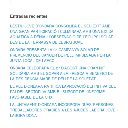
Entradas recientes
L’ESTIU JOVE D’ONDARA CONSOLIDA EL SEU ÈXIT AMB
UNA GRAN PARTICIPACIÓ I CULMINARÀ AMB UNA EIXIDA
AQUÀTICA A DÉNIA I L’OBSERVACIÓ DE L’ECLIPSI SOLAR
DES DE LA TERRASSA DE L’ESPAI JOVE
ONDARA PRESENTA LA 9a CAMPANYA SOLAR DE
PREVENCIÓ DEL CÀNCER DE PELL IMPULSADA PER LA
JUNTA LOCAL DE L’AECC
ONDARA CELEBRARÀ EL 27 D’AGOST UNA GRAN NIT
SOLIDÀRIA AMB EL SOPAR A LA FRESCA A BENEFICI DE
LA RESIDÈNCIA MARE DE DÉU DE LA SOLEDAT
EL PLE D’ONDARA RATIFICA L’APROVACIÓ DEFINITIVA DEL
PAI DEL SECTOR 9A AMB EL SUPORT DE L’INFORME
FAVORABLE DE LA CHX
L’AJUNTAMENT D’ONDARA INCORPORA DUES PERSONES
TREBALLADORES GRÀCIES A LES AJUDES LABORA JOVE I
LABORA DONA