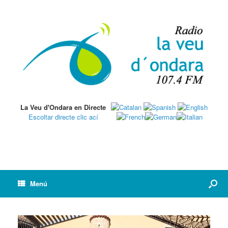
La Veu d'Ondara en Directe
Escoltar directe clic ací
Menú