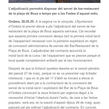
L’adjudicació permetrà disposar del servei de bar-restaurant
de la plaça de Bous a temps per a les Festes d’aquest estiu
Ondara, 28.05.25.
A la segona va la vençuda. L’Ajuntament
d’Ondara té previst elevar a ple l’adjudicació del servei de bar-
restaurant de la plaça de Bous aquesta setmana. Cal recordar
que aquesta primera concessió abraça tant la primera instal·lació
de l’equipament necessari com la posterior explotació en règim
de concessió administrativa de serveis del Bar-Restaurant de la
Plaça de Bous. L’adjudicatari del contracte assumirà la
instal·lació de la cuina i de l’equipament que es precise perquè el
local quede completament enllestit per al seu funcionament.
Després de que la licitació quedara deserta en la sessió plenària
del passat 27 de març, perquè no es va presentar cap licitador
interessat, i que en el ple del 17 d’abril es tornara a elevar el
procediment obert per a la contractació de la concessió del
servei de la instal·lació i explotació del Bar de la Plaça de Bous
d’Ondara convocant la seua licitació per urgència degut a la
necessitat d’iniciar l’obertura durant l’estiu, de cara a les festes
populars, serà ara, en la sessió d’aquest dijous 29 de maig, quan
passarà pel ple ordinari l’adjudicació del contracte. En concret,