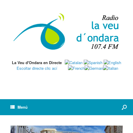
La Veu d'Ondara en Directe
Escoltar directe clic ací
Menú