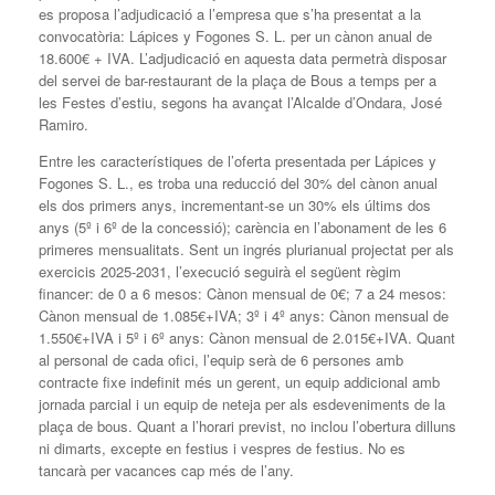
es proposa l’adjudicació a l’empresa que s’ha presentat a la
convocatòria: Lápices y Fogones S. L. per un cànon anual de
18.600€ + IVA. L’adjudicació en aquesta data permetrà disposar
del servei de bar-restaurant de la plaça de Bous a temps per a
les Festes d’estiu, segons ha avançat l’Alcalde d’Ondara, José
Ramiro.
Entre les característiques de l’oferta presentada per Lápices y
Fogones S. L., es troba una reducció del 30% del cànon anual
els dos primers anys, incrementant-se un 30% els últims dos
anys (5º i 6º de la concessió); carència en l’abonament de les 6
primeres mensualitats. Sent un ingrés plurianual projectat per als
exercicis 2025-2031, l’execució seguirà el següent règim
financer: de 0 a 6 mesos: Cànon mensual de 0€; 7 a 24 mesos:
Cànon mensual de 1.085€+IVA; 3º i 4º anys: Cànon mensual de
1.550€+IVA i 5º i 6º anys: Cànon mensual de 2.015€+IVA. Quant
al personal de cada ofici, l’equip serà de 6 persones amb
contracte fixe indefinit més un gerent, un equip addicional amb
jornada parcial i un equip de neteja per als esdeveniments de la
plaça de bous. Quant a l’horari previst, no inclou l’obertura dilluns
ni dimarts, excepte en festius i vespres de festius. No es
tancarà per vacances cap més de l’any.