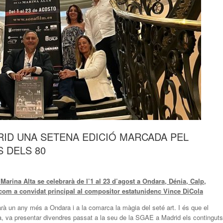
RID UNA SETENA EDICIÓ MARCADA PEL
 DELS 80
arina Alta se celebrarà de l’1 al 23 d’agost a Ondara, Dénia, Calp,
 com a convidat principal al compositor estatunidenc Vince DiCola
rà un any més a Ondara i a la comarca la màgia del seté art. I és que el
a, va presentar divendres passat a la seu de la SGAE a Madrid els continguts