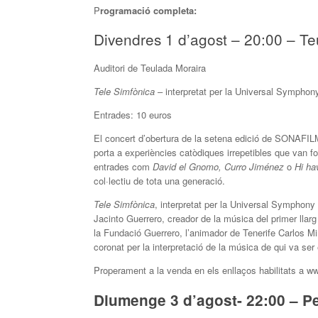
P
rogramació completa:
Divendres 1 d’agost – 20:00 – T
Auditori de Teulada Moraira
Tele Simfònica
– interpretat per la Universal Symphon
Entrades: 10 euros
El concert d’obertura de la setena edició de SONAFILM
porta a experiències catòdiques irrepetibles que van fo
entrades com
David el Gnomo, Curro Jiménez
o
Hi ha
col·lectiu de tota una generació.
Tele Simfònica
, interpretat per la Universal Symphony
Jacinto Guerrero, creador de la música del primer llar
la Fundació Guerrero, l’animador de Tenerife Carlos M
coronat per la interpretació de la música de qui va ser
Properament a la venda en els enllaços habilitats a w
Diumenge 3 d’agost- 22:00 – P