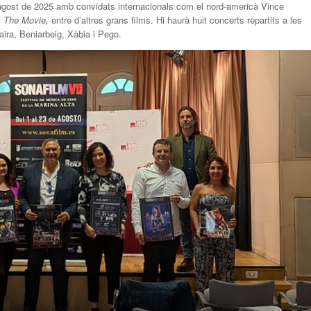
 d’agost de 2025 amb convidats internacionals com el nord-americà Vince
: The Movie,
entre d’altres grans films. Hi haurà huit concerts repartits a les
raira, Beniarbeig, Xàbia i Pego.