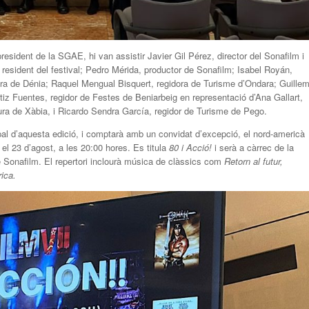
president de la SGAE, hi van assistir Javier Gil Pérez, director del Sonafilm i
resident del festival; Pedro Mérida, productor de Sonafilm; Isabel Royán,
ura de Dénia; Raquel Mengual Bisquert, regidora de Turisme d’Ondara; Guille
tiz Fuentes, regidor de Festes de Beniarbeig en representació d’Ana Gallart,
tura de Xàbia, i Ricardo Sendra García, regidor de Turisme de Pego.
pal d’aquesta edició, i comptarà amb un convidat d’excepció, el nord-americà
 el 23 d’agost, a les 20:00 hores. Es titula
80 i Acció!
i serà a càrrec de la
 Sonafilm. El repertori inclourà música de clàssics com
Retorn al futur,
ica.