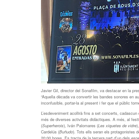
Javier Gil, director del Sonafilm, va destacar en la p
“Aquella dècada va convertir les bandes sonores en au
inconfusible, portar-la al present i fer que el públic tor
L’esdeveniment acollirà fins a set concerts, cadascun d
més de diverses activitats didàctiques. A més, al fe
(
Superherois
), Iván Palomares (
Les xiquetes de vidre
)
Cardelús (
Buñudo
). Tots ells seran els protagonistes 
20:00 hores. Es tracta de la tercera part d’un dels es