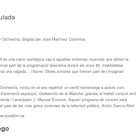
eulada
y Orchestra, dirigida per José Martínez Colomina.
 és una carta nostàlgica cap a aquelles sintonies musicals que obrien la
rmar part de la programació televisiva durant els anys 80. Inoblidables
via una vegada… l’home
. Obres sonores que formen part de l’imaginari
 Orchestra, inclou en el seu repertori un sentit homenatge a autors com
g d’animació espanyol,
Garbancito de la Mancha,
gràcies al treball conjunt am
iranda i l’arranjador J. Manuel Encinos. Aquest programa de concert serà
 el pare de les més grans sintonies de la televisió pública, Antón García Abril.
ww.sonafilm.es
ego