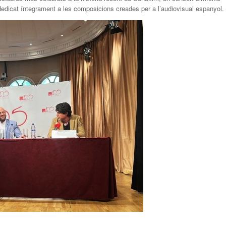
dedicat íntegrament a les composicions creades per a l’audiovisual espanyol.