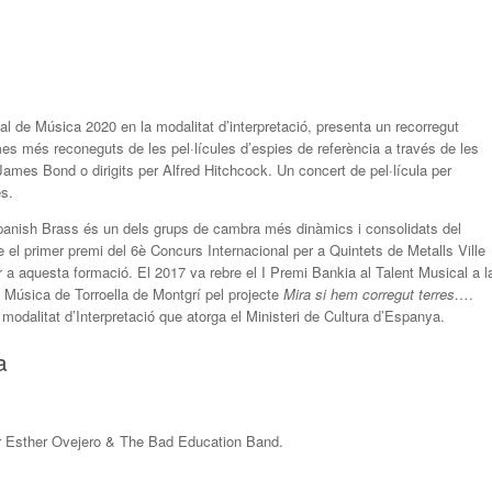
l de Música 2020 en la modalitat d’interpretació, presenta un recorregut
es més reconeguts de les pel·lícules d’espies de referència a través de les
James Bond o dirigits per Alfred Hitchcock. Un concert de pel·lícula per
es.
panish Brass és un dels grups de cambra més dinàmics i consolidats del
 el primer premi del 6è Concurs Internacional per a Quintets de Metalls Ville
 a aquesta formació. El 2017 va rebre el I Premi Bankia al Talent Musical a l
e Música de Torroella de Montgrí pel projecte
Mira si hem corregut terres…
.
modalitat d’Interpretació que atorga el Ministeri de Cultura d’Espanya.
a
er Esther Ovejero & The Bad Education Band.