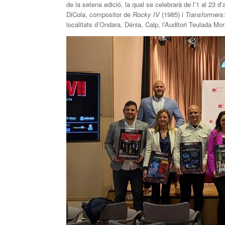
de la setena edició, la qual se celebrarà de l’1 al 23
DiCola, compositor de
Rocky IV
(1985) i
Transformers
localitats d’Ondara, Dénia, Calp, l’Auditori Teulada Mo