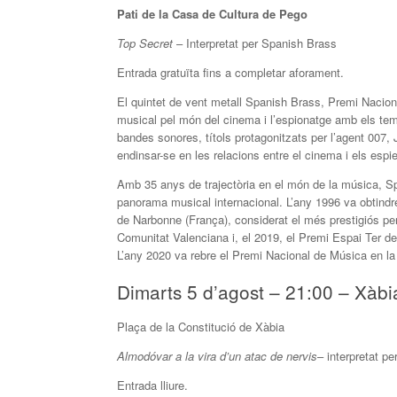
Pati de la Casa de Cultura de Pego
Top Secret
– Interpretat per Spanish Brass
Entrada gratuïta fins a completar aforament.
El quintet de vent metall Spanish Brass, Premi Naciona
musical pel món del cinema i l’espionatge amb els tem
bandes sonores, títols protagonitzats per l’agent 007, 
endinsar-se en les relacions entre el cinema i els espi
Amb 35 anys de trajectòria en el món de la música, S
panorama musical internacional. L’any 1996 va obtindre
de Narbonne (França), considerat el més prestigiós per
Comunitat Valenciana i, el 2019, el Premi Espai Ter d
L’any 2020 va rebre el Premi Nacional de Música en la 
Dimarts 5 d’agost – 21:00 – Xàbi
Plaça de la Constitució de Xàbia
Almodóvar a la vira d’un atac de nervis
– interpretat p
Entrada lliure.