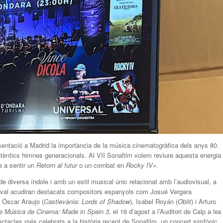
resentació a Madrid la importància de la música cinematogràfica dels anys 80.
tèntics himnes generacionals. Al VII Sonafilm volem reviure aquesta energia
ne a sentir un
Retorn al futur
o un combat en
Rocky IV».
e diversa índole i amb un estil musical únic relacionat amb l’audiovisual, a
stival acudiran destacats compositors espanyols com Josué Vergara
, Óscar Araujo (
Castlevània: Lords of Shadow
), Isabel Royán (
Oblit
) i Arturo
de
Música de Cinema: Made in Spain 3
, el 16 d’agost a l’Auditori de Calp a les
pectacles més celebrats a la història recent de Sonafilm, un concert simfònic