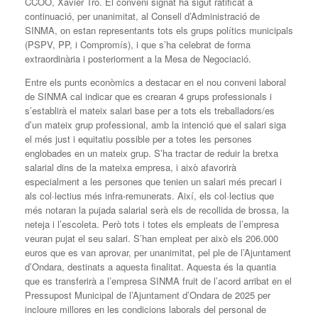
CCOO, Xavier Tro. El conveni signat ha sigut ratificat a
continuació, per unanimitat, al Consell d’Administració de
SINMA, on estan representants tots els grups polítics municipals
(PSPV, PP, i Compromís), i que s’ha celebrat de forma
extraordinària i posteriorment a la Mesa de Negociació.
Entre els punts econòmics a destacar en el nou conveni laboral
de SINMA cal indicar que es crearan 4 grups professionals i
s’establirà el mateix salari base per a tots els treballadors/es
d’un mateix grup professional, amb la intenció que el salari siga
el més just i equitatiu possible per a totes les persones
englobades en un mateix grup. S’ha tractar de reduir la bretxa
salarial dins de la mateixa empresa, i això afavorirà
especialment a les persones que tenien un salari més precari i
als col·lectius més infra-remunerats. Així, els col·lectius que
més notaran la pujada salarial serà els de recollida de brossa, la
neteja i l’escoleta. Però tots i totes els empleats de l’empresa
veuran pujat el seu salari. S’han empleat per això els 206.000
euros que es van aprovar, per unanimitat, pel ple de l’Ajuntament
d’Ondara, destinats a aquesta finalitat. Aquesta és la quantia
que es transferirà a l’empresa SINMA fruit de l’acord arribat en el
Pressupost Municipal de l’Ajuntament d’Ondara de 2025 per
incloure millores en les condicions laborals del personal de