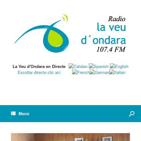
La Veu d'Ondara en Directe
Escoltar directe clic ací
Menú