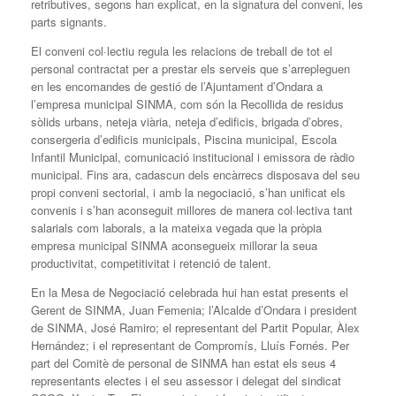
retributives, segons han explicat, en la signatura del conveni, les
parts signants.
El conveni col·lectiu regula les relacions de treball de tot el
personal contractat per a prestar els serveis que s’arrepleguen
en les encomandes de gestió de l’Ajuntament d’Ondara a
l’empresa municipal SINMA, com són la Recollida de residus
sòlids urbans, neteja viària, neteja d’edificis, brigada d’obres,
consergeria d’edificis municipals, Piscina municipal, Escola
Infantil Municipal, comunicació institucional i emissora de ràdio
municipal. Fins ara, cadascun dels encàrrecs disposava del seu
propi conveni sectorial, i amb la negociació, s’han unificat els
convenis i s’han aconseguit millores de manera col·lectiva tant
salarials com laborals, a la mateixa vegada que la pròpia
empresa municipal SINMA aconsegueix millorar la seua
productivitat, competitivitat i retenció de talent.
En la Mesa de Negociació celebrada hui han estat presents el
Gerent de SINMA, Juan Femenia; l’Alcalde d’Ondara i president
de SINMA, José Ramiro; el representant del Partit Popular, Àlex
Hernández; i el representant de Compromís, Lluís Fornés. Per
part del Comitè de personal de SINMA han estat els seus 4
representants electes i el seu assessor i delegat del sindicat