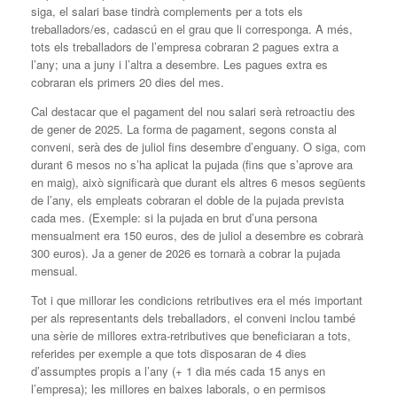
siga, el salari base tindrà complements per a tots els
treballadors/es, cadascú en el grau que li corresponga. A més,
tots els treballadors de l’empresa cobraran 2 pagues extra a
l’any; una a juny i l’altra a desembre. Les pagues extra es
cobraran els primers 20 dies del mes.
Cal destacar que el pagament del nou salari serà retroactiu des
de gener de 2025. La forma de pagament, segons consta al
conveni, serà des de juliol fins desembre d’enguany. O siga, com
durant 6 mesos no s’ha aplicat la pujada (fins que s’aprove ara
en maig), això significarà que durant els altres 6 mesos següents
de l’any, els empleats cobraran el doble de la pujada prevista
cada mes. (Exemple: si la pujada en brut d’una persona
mensualment era 150 euros, des de juliol a desembre es cobrarà
300 euros). Ja a gener de 2026 es tornarà a cobrar la pujada
mensual.
Tot i que millorar les condicions retributives era el més important
per als representants dels treballadors, el conveni inclou també
una sèrie de millores extra-retributives que beneficiaran a tots,
referides per exemple a que tots disposaran de 4 dies
d’assumptes propis a l’any (+ 1 dia més cada 15 anys en
l’empresa); les millores en baixes laborals, o en permisos