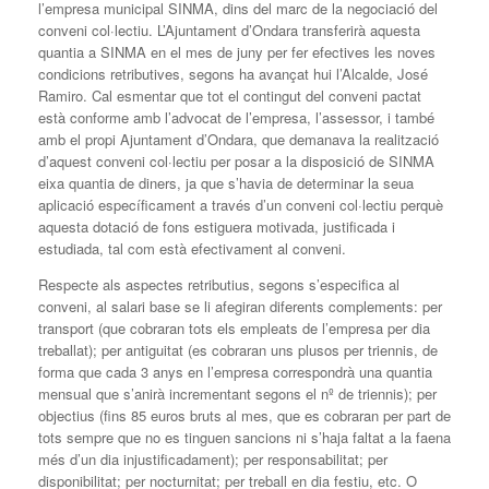
l’empresa municipal SINMA, dins del marc de la negociació del
conveni col·lectiu. L’Ajuntament d’Ondara transferirà aquesta
quantia a SINMA en el mes de juny per fer efectives les noves
condicions retributives, segons ha avançat hui l’Alcalde, José
Ramiro. Cal esmentar que tot el contingut del conveni pactat
està conforme amb l’advocat de l’empresa, l’assessor, i també
amb el propi Ajuntament d’Ondara, que demanava la realització
d’aquest conveni col·lectiu per posar a la disposició de SINMA
eixa quantia de diners, ja que s’havia de determinar la seua
aplicació específicament a través d’un conveni col·lectiu perquè
aquesta dotació de fons estiguera motivada, justificada i
estudiada, tal com està efectivament al conveni.
Respecte als aspectes retributius, segons s’especifica al
conveni, al salari base se li afegiran diferents complements: per
transport (que cobraran tots els empleats de l’empresa per dia
treballat); per antiguitat (es cobraran uns plusos per triennis, de
forma que cada 3 anys en l’empresa correspondrà una quantia
mensual que s’anirà incrementant segons el nº de triennis); per
objectius (fins 85 euros bruts al mes, que es cobraran per part de
tots sempre que no es tinguen sancions ni s’haja faltat a la faena
més d’un dia injustificadament); per responsabilitat; per
disponibilitat; per nocturnitat; per treball en dia festiu, etc. O