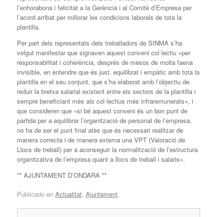
l’enhorabona i felicitat a la Gerència i al Comitè d’Empresa per
l’acord arribat per millorar les condicions laborals de tota la
plantilla.
Per part dels representats dels treballadors de SINMA s’ha
volgut manifestar que signaven aquest conveni col·lectiu «per
responsabilitat i coherència, després de mesos de molta faena
invisible, en entendre que és just, equilibrat i empàtic amb tota la
plantilla en el seu conjunt, que s’ha elaborat amb l’objectiu de
reduir la bretxa salarial existent entre els sectors de la plantilla i
sempre beneficiant més als col·lectius més infraremunerats», i
que consideren que «si bé aquest conveni és un bon punt de
partida per a equilibrar l’organització de personal de l’empresa,
no ha de ser el punt final atès que és necessari realitzar de
manera correcta i de manera externa una VPT (Valoració de
Llocs de treball) per a aconseguir la normalització de l’estructura
organitzativa de l’empresa quant a llocs de treball i salaris».
** AJUNTAMENT D’ONDARA **
Publicado en
Actualitat
,
Ajuntament
.