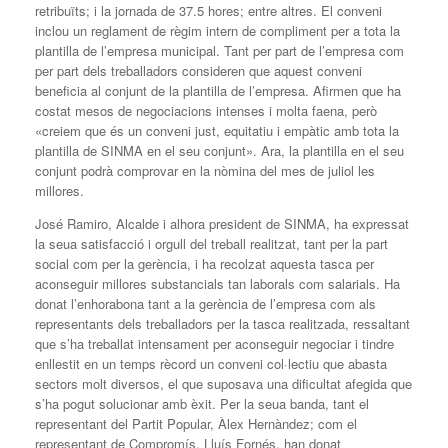
retribuïts; i la jornada de 37.5 hores; entre altres. El conveni
inclou un reglament de règim intern de compliment per a tota la
plantilla de l’empresa municipal. Tant per part de l’empresa com
per part dels treballadors consideren que aquest conveni
beneficia al conjunt de la plantilla de l’empresa. Afirmen que ha
costat mesos de negociacions intenses i molta faena, però
«creiem que és un conveni just, equitatiu i empàtic amb tota la
plantilla de SINMA en el seu conjunt». Ara, la plantilla en el seu
conjunt podrà comprovar en la nòmina del mes de juliol les
millores.
José Ramiro, Alcalde i alhora president de SINMA, ha expressat
la seua satisfacció i orgull del treball realitzat, tant per la part
social com per la gerència, i ha recolzat aquesta tasca per
aconseguir millores substancials tan laborals com salarials. Ha
donat l’enhorabona tant a la gerència de l’empresa com als
representants dels treballadors per la tasca realitzada, ressaltant
que s’ha treballat intensament per aconseguir negociar i tindre
enllestit en un temps rècord un conveni col·lectiu que abasta
sectors molt diversos, el que suposava una dificultat afegida que
s’ha pogut solucionar amb èxit. Per la seua banda, tant el
representant del Partit Popular, Àlex Hernàndez; com el
representant de Compromís, Lluís Fornés, han donat