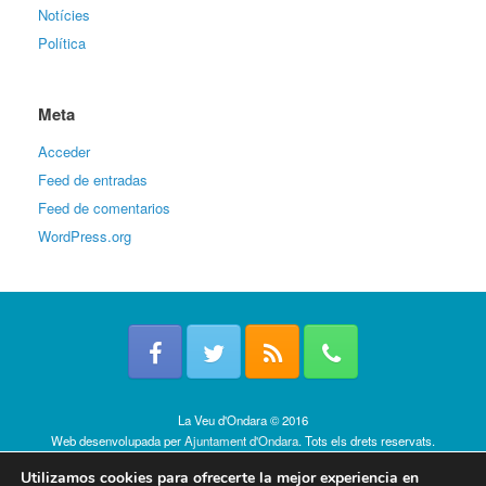
Notícies
Política
Meta
Acceder
Feed de entradas
Feed de comentarios
WordPress.org
La Veu d'Ondara © 2016
Web desenvolupada per
Ajuntament d'Ondara
. Tots els drets reservats.
Política de cookies
Utilizamos cookies para ofrecerte la mejor experiencia en