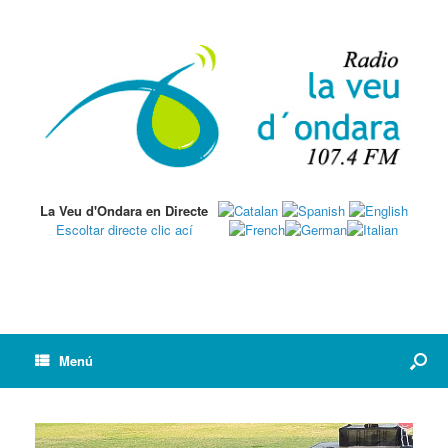
La Veu d'Ondara en Directe
Escoltar directe clic ací
Menú