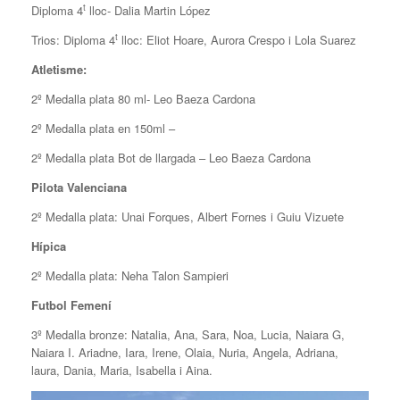
t
Diploma 4
lloc- Dalia Martin López
t
Trios: Diploma 4
lloc: Eliot Hoare, Aurora Crespo i Lola Suarez
Atletisme:
2º Medalla plata 80 ml- Leo Baeza Cardona
2º Medalla plata en 150ml –
2º Medalla plata Bot de llargada – Leo Baeza Cardona
Pilota Valenciana
2º Medalla plata: Unai Forques, Albert Fornes i Guiu Vizuete
Hípica
2º Medalla plata: Neha Talon Sampieri
Futbol Femení
3º Medalla bronze: Natalia, Ana, Sara, Noa, Lucia, Naiara G,
Naiara I. Ariadne, Iara, Irene, Olaia, Nuria, Angela, Adriana,
laura, Dania, Maria, Isabella i Aina.