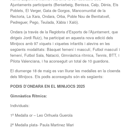
Ajuntaments participants (Beniarbeig, Benissa, Calp, Dénia, Els
Poblets, El Verger, Gata de Gorgos, Mancomunitat de la
Rectoria, La Xara, Ondara, Orba, Poble Nou de Benitatxell,
Pedreguer, Pego, Teulada, Xàbia i Xaló).
Ondara (a través de la Regidoria d’Esports de l’Ajuntament, que
dirigeix Jordi Ruiz), ha participat en aquesta nova edició dels
Minijocs amb 97 xiquets i xiquetes infantils i alevins en les
següents modalitats: Bàsquet femení i masculí, Futbol masculí i
femení, Futbol Sala, Natació, Gimnàstica rítmica, Tennis, BTT, i
Pilota Valenciana, i ha aconseguit un total de 10 guardons.
El diumenge 18 de maig es van lliurar les medalles en la cloenda
dels Minijocs. Els podis aconseguits són els següents:
PODIS D’ONDARA EN EL MINIJOCS 2025
Gimnàstica Rítmica:
Individuals:
1ª Medalla or – Leo Orihuela Guerola
2ª Medalla plata- Paula Martinez Mari