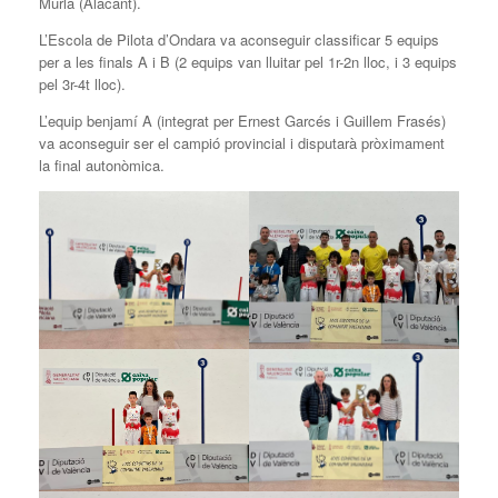
Murla (Alacant).
L’Escola de Pilota d’Ondara va aconseguir classificar 5 equips
per a les finals A i B (2 equips van lluitar pel 1r-2n lloc, i 3 equips
pel 3r-4t lloc).
L’equip benjamí A (integrat per Ernest Garcés i Guillem Frasés)
va aconseguir ser el campió provincial i disputarà pròximament
la final autonòmica.