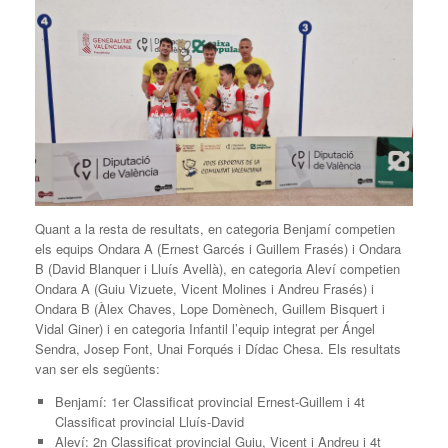
Quant a la resta de resultats, en categoria Benjamí competien
els equips Ondara A (Ernest Garcés i Guillem Frasés) i Ondara
B (David Blanquer i Lluís Avellà), en categoria Aleví competien
Ondara A (Guiu Vizuete, Vicent Molines i Andreu Frasés) i
Ondara B (Àlex Chaves, Lope Domènech, Guillem Bisquert i
Vidal Giner) i en categoria Infantil l’equip integrat per Ángel
Sendra, Josep Font, Unai Forqués i Dídac Chesa. Els resultats
van ser els següents:
Benjamí: 1er Classificat provincial Ernest-Guillem i 4t
Classificat provincial Lluís-David
Aleví: 2n Classificat provincial Guiu, Vicent i Andreu i 4t