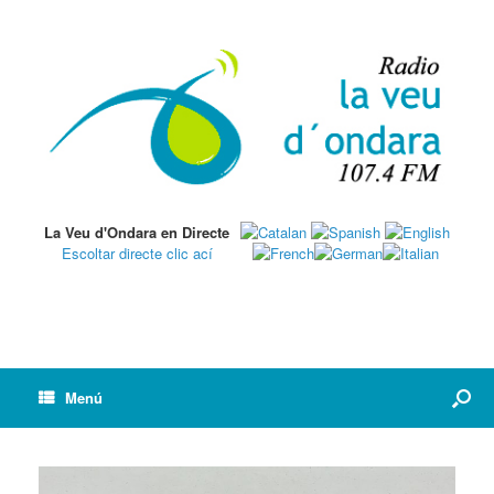
La Veu d'Ondara en Directe
Escoltar directe clic ací
Menú