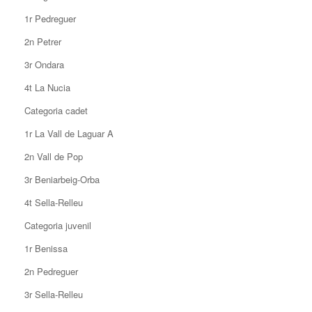
1r Pedreguer
2n Petrer
3r Ondara
4t La Nucia
Categoria cadet
1r La Vall de Laguar A
2n Vall de Pop
3r Beniarbeig-Orba
4t Sella-Relleu
Categoria juvenil
1r Benissa
2n Pedreguer
3r Sella-Relleu