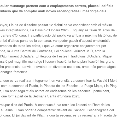
cular muntatge prenent com a emplaçaments carrers, places i edificis
sentació que va comptar amb noves escenografies i més força dels
yar, i la nit de dissabte passat 12 d’abril es va escenificar amb el màxim
ïbles interpretacions, La Passió d’Ondara 2025. Enguany es feien 31 anys de l
rrers d’Ondara, i la participació del públic va arribar a màxims històrics, de
ambé d’altres punts de la comarca, van poder gaudir d’aquest emblemàtic
rsones de totes les edats, i que va estar organitzat conjuntament per
a, la Junta Central de Confraries, i el col·lectiu Júniors M.D, amb la
e l’Ajuntament d’Ondara. El Regidor de Festes i Tradicions d’Ondara, Miguel
sió pel magnífic muntatge i l’escenificació, la bona planificació i les grans
ic ha presenciat canvis i novetats en diverses escenes, amb més personatges 
sonatges femenins.
re, que es va realitzar íntegrament en valencià, va escenificar la Passió i Mort
com a escenari el Prado, la Placeta de les Escoles, la Plaça Major, i la Plaç
a, i va anar seguint els actors en cadascuna de les escenes i participant,
te que forma part de la Setmana Santa d’Ondara 2025.
upar dins del Prado. A continuació, va tenir lloc l’oració en l’hort de les
 a Jesús i li van portar a comparèixer davant del Sanedrí, l’escenografia del
’Ondara. El juí davant de Pilat, la quarta escena, es va recrear a la Placeta de