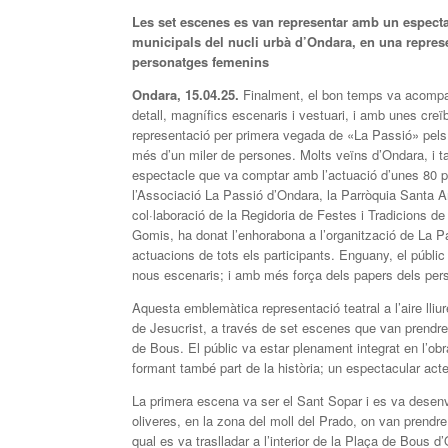
Les set escenes es van representar amb un especta
municipals del nucli urbà d’Ondara, en una repre
personatges femenins
Ondara, 15.04.25.
Finalment, el bon temps va acompan
detall, magnífics escenaris i vestuari, i amb unes cre
representació per primera vegada de «La Passió» pels ca
més d’un miler de persones. Molts veïns d’Ondara, i t
espectacle que va comptar amb l’actuació d’unes 80 pe
l’Associació La Passió d’Ondara, la Parròquia Santa Ann
col·laboració de la Regidoria de Festes i Tradicions d
Gomis, ha donat l’enhorabona a l’organització de La Pas
actuacions de tots els participants. Enguany, el públ
nous escenaris; i amb més força dels papers dels per
Aquesta emblemàtica representació teatral a l’aire lliu
de Jesucrist, a través de set escenes que van prendre 
de Bous. El públic va estar plenament integrat en l’obr
formant també part de la història; un espectacular ac
La primera escena va ser el Sant Sopar i es va desenvol
oliveres, en la zona del moll del Prado, on van prendre
qual es va traslladar a l’interior de la Plaça de Bous d