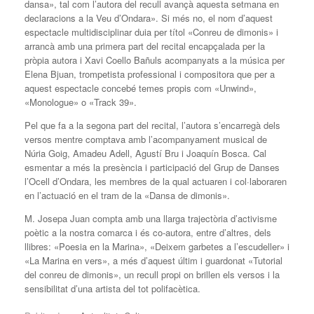
dansa», tal com l’autora del recull avançà aquesta setmana en
declaracions a la Veu d’Ondara». Si més no, el nom d’aquest
espectacle multidisciplinar duia per títol «Conreu de dimonis» i
arrancà amb una primera part del recital encapçalada per la
pròpia autora i Xavi Coello Bañuls acompanyats a la música per
Elena Bjuan, trompetista professional i compositora que per a
aquest espectacle concebé temes propis com «Unwind»,
«Monologue» o «Track 39».
Pel que fa a la segona part del recital, l’autora s’encarregà dels
versos mentre comptava amb l’acompanyament musical de
Núria Goig, Amadeu Adell, Agustí Bru i Joaquín Bosca. Cal
esmentar a més la presència i participació del Grup de Danses
l’Ocell d’Ondara, les membres de la qual actuaren i col·laboraren
en l’actuació en el tram de la «Dansa de dimonis».
M. Josepa Juan compta amb una llarga trajectòria d’activisme
poètic a la nostra comarca i és co-autora, entre d’altres, dels
llibres: «Poesia en la Marina», «Deixem garbetes a l’escudeller» i
«La Marina en vers», a més d’aquest últim i guardonat «Tutorial
del conreu de dimonis», un recull propi on brillen els versos i la
sensibilitat d’una artista del tot polifacètica.