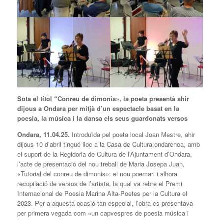
Sota el títol “Conreu de dimonis», la poeta presentà ahir
dijous a Ondara per mitjà d’un espectacle basat en la
poesia, la música i la dansa els seus guardonats versos
Ondara, 11.
0
4.25.
Introduïda pel poeta local Joan Mestre, ahir
dijous 10 d’abril tingué lloc a la Casa de Cultura ondarenca, amb
el suport de la Regidoria de Cultura de l’Ajuntament d’Ondara,
l’acte de presentació del nou treball de Maria Josepa Juan,
«Tutorial del conreu de dimonis»: el nou poemari i alhora
recopilació de versos de l’artista, la qual va rebre el Premi
Internacional de Poesia Marina Alta-Poetes per la Cultura el
2023. Per a aquesta ocasió tan especial, l’obra es presentava
per primera vegada com «un capvespres de poesia música i