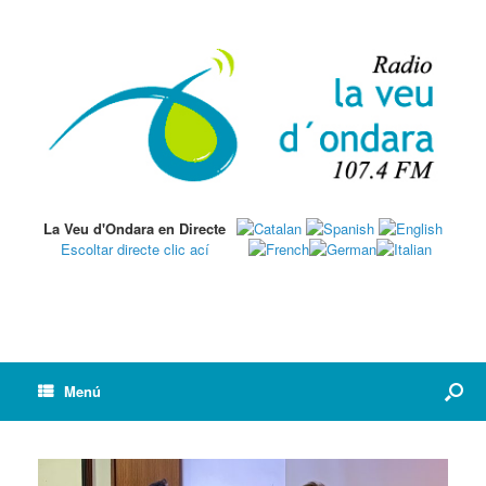
La Veu d'Ondara en Directe
Escoltar directe clic ací
Menú