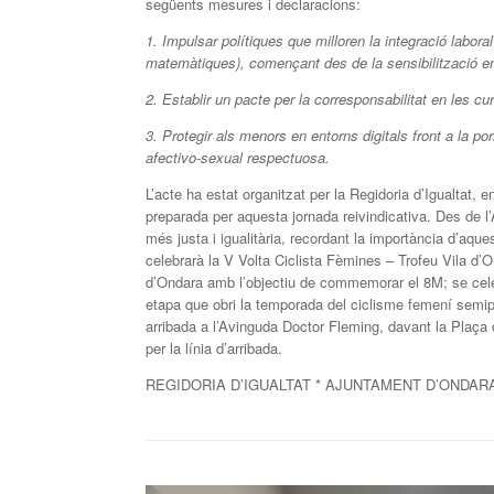
següents mesures i declaracions:
1. Impulsar polítiques que milloren la integració labor
matemàtiques), començant des de la sensibilització en 
2. Establir un pacte per la corresponsabilitat en les cu
3. Protegir als menors en entorns digitals front a la po
afectivo-sexual respectuosa.
L’acte ha estat organitzat per la Regidoria d’Igualtat
preparada per aquesta jornada reivindicativa. Des de l’
més justa i igualitària, recordant la importància d’a
celebrarà la V Volta Ciclista Fèmines – Trofeu Vila d
d’Ondara amb l’objectiu de commemorar el 8M; se celeb
etapa que obri la temporada del ciclisme femení semip
arribada a l’Avinguda Doctor Fleming, davant la Plaça
per la línia d’arribada.
REGIDORIA D’IGUALTAT * AJUNTAMENT D’ONDAR