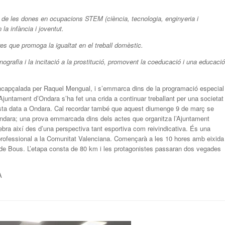
al de les dones en ocupacions STEM (ciència, tecnologia, enginyeria i
la infància i joventut.
res que promoga la igualtat en el treball domèstic.
rnografia i la incitació a la prostitució, promovent la coeducació i una educació
, encapçalada per Raquel Mengual, i s’emmarca dins de la programació especial
Ajuntament d’Ondara s’ha fet una crida a continuar treballant per una societat
questa data a Ondara. Cal recordar també que aquest diumenge 9 de març se
’Ondara; una prova emmarcada dins dels actes que organitza l’Ajuntament
ra així des d’una perspectiva tant esportiva com reivindicativa. És una
rofessional a la Comunitat Valenciana. Començarà a les 10 hores amb eixida 
 de Bous. L’etapa consta de 80 km i les protagonistes passaran dos vegades
A