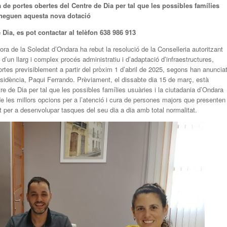
 de portes obertes del Centre de Dia per tal que les possibles famílies
oneguen aquesta nova dotació
Dia, es pot contactar al telèfon 638 986 913
a de la Soledat d’Ondara ha rebut la resolució de la Conselleria autoritzant
’un llarg i complex procés administratiu i d’adaptació d’infraestructures,
ortes previsiblement a partir del pròxim 1 d’abril de 2025, segons han anuncia
Residència, Paqui Ferrando. Prèviament, el dissabte dia 15 de març, està
tre de Dia per tal que les possibles famílies usuàries i la ciutadania d’Ondara
les millors opcions per a l’atenció i cura de persones majors que presenten
at per a desenvolupar tasques del seu dia a dia amb total normalitat.