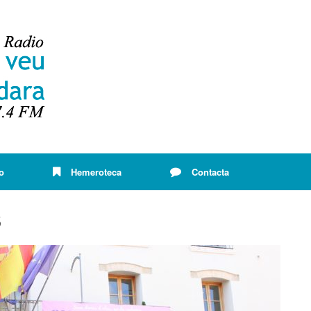
o
Hemeroteca
Contacta
5