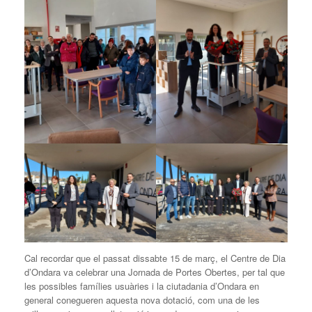
Cal recordar que el passat dissabte 15 de març, el Centre de Dia
d’Ondara va celebrar una Jornada de Portes Obertes, per tal que
les possibles famílies usuàries i la ciutadania d’Ondara en
general conegueren aquesta nova dotació, com una de les