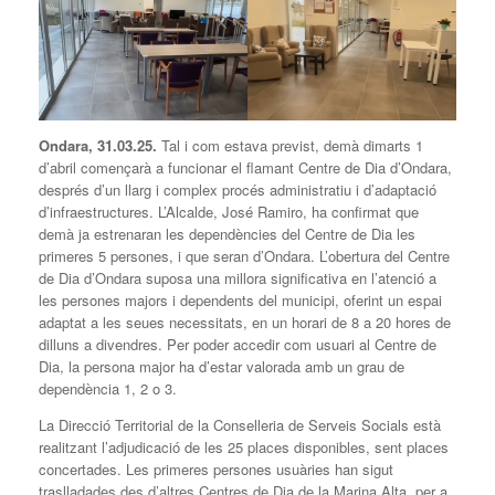
Ondara, 31.03.25.
Tal i com estava previst, demà dimarts 1
d’abril començarà a funcionar el flamant Centre de Dia d’Ondara,
després d’un llarg i complex procés administratiu i d’adaptació
d’infraestructures. L’Alcalde, José Ramiro, ha confirmat que
demà ja estrenaran les dependències del Centre de Dia les
primeres 5 persones, i que seran d’Ondara. L’obertura del Centre
de Dia d’Ondara suposa una millora significativa en l’atenció a
les persones majors i dependents del municipi, oferint un espai
adaptat a les seues necessitats, en un horari de 8 a 20 hores de
dilluns a divendres. Per poder accedir com usuari al Centre de
Dia, la persona major ha d’estar valorada amb un grau de
dependència 1, 2 o 3.
La Direcció Territorial de la Conselleria de Serveis Socials està
realitzant l’adjudicació de les 25 places disponibles, sent places
concertades. Les primeres persones usuàries han sigut
traslladades des d’altres Centres de Dia de la Marina Alta, per a