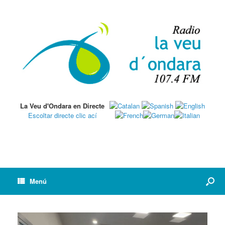
La Veu d'Ondara en Directe
Escoltar directe clic ací
Menú