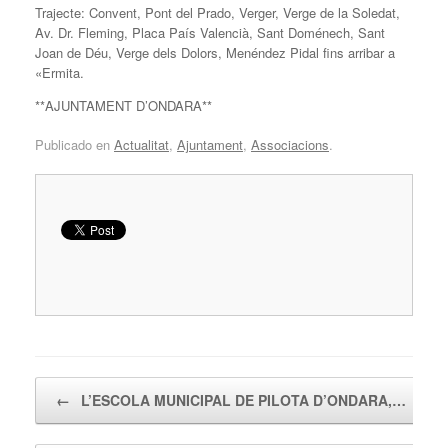
Trajecte: Convent, Pont del Prado, Verger, Verge de la Soledat,
Av. Dr. Fleming, Placa País Valencià, Sant Doménech, Sant
Joan de Déu, Verge dels Dolors, Menéndez Pidal fins arribar a
«Ermita.
**AJUNTAMENT D’ONDARA**
Publicado en
Actualitat
,
Ajuntament
,
Associacions
.
Navegador de artículos
←
L’ESCOLA MUNICIPAL DE PILOTA D’ONDARA,…