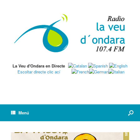
La Veu d'Ondara en Directe
Escoltar directe clic ací
Menú