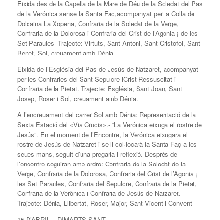
Eixida des de la Capella de la Mare de Déu de la Soledat del Pas
de la Verónica sense la Santa Fac,acompanyat per la Colla de
Dolcaina La Xopena, Confraria de la Soledat de la Verge,
Confraria de la Dolorosa i Confraria del Crist de l’Agonia ¡ de les
Set Paraules. Trajecte: Virtuts, Sant Antoni, Sant Cristofol, Sant
Benet, Sol, creuament amb Dénia.
Eixida de l’Església del Pas de Jesús de Natzaret, acompanyat
per les Confraries del Sant Sepulcre iCrist Ressuscitat i
Confraria de la Pietat. Trajecte: Església, Sant Joan, Sant
Josep, Roser i Sol, creuament amb Dénia.
A l’encreuament del carrer Sol amb Dénia: Representació de la
Sexta Estació del «Via Crucis».- “La Verónica eixuga el rostre de
Jesús”. En el moment de l’Encontre, la Verónica eixugara el
rostre de Jesús de Natzaret i se li col·locarà la Santa Faç a les
seues mans, seguit d’una pregaria i reflexió. Després de
l’encontre seguiran amb ordre: Confraria de la Soledat de la
Verge, Confraria de la Dolorosa, Confraria del Crist de l’Agonia ¡
les Set Paraules, Confraria del Sepulcre, Confraria de la Pietat,
Confraria de la Verònica i Confraria de Jesús de Natzaret.
Trajecte: Dénia, Llibertat, Roser, Major, Sant Vicent i Convent.
15 D’ABRIL – DIMARTS SANT