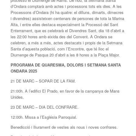
processó el Diumenge de Rams. De nou, la Setmana Santa
d’Ondara comptarà amb actes i processons tots els dies. A les
Processons d’Ondara (hi ha quatre: el dilluns, dimarts, dimecres
i divendres) assisteixen centenars de persones de tota la Marina
Alta, i entre elles destaca especialment la Processó del Sant
Enterrament, que es celebrarà el Divendres Sant, dia 18 d’abril a
les 22:00 hores amb eixida des del Convent. A Ondara se
celebren, a més a més, actes destacats i propis de la Setmana
Santa d’aquesta població, com l’Encontre, que té lloc el
Diumenge de Pasqua 20 d’abril a les 8 hores a la Plaça Major.
PROGRAMA DE QUARESMA, DOLORS I SETMANA SANTA
ONDARA 2025
21 DE MARC – SOPAR DE LA FAM.
21:00h. A l’edifici El Prado, en favor de la campanya de Mans
Unides.
23 DE MARC – DIA DEL CONFRARE.
12:00h. Missa a l’Església Parroquial.
Benedicció i lliurament de vestes als nous i noves confrares.