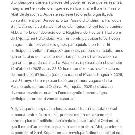
d’Ondara pels carrers i places del poble, un acte que es realitza
íntegrament en valencià i que escenifica al aire lliure la Passió i
Mort de Jesucrist. Aquesta representació està organitzada
conjuntament per l’Associació La Passió d’Ondara, la Parròquia
Santa Anna, la Junta Central de Confraries i el col·lectiu Júniors
M.D, amb la col·laboració de la Regidoria de Festes i Tradicions
de l’Ajuntament d’Ondara. Així, entre els participants es troben
integrants de tots aquests grups parroquials i, en total, hi
participen al voltant d’unes 80 persones de totes les edats: unes
quaranta-cinc com a actors/actrius principals i la resta com a
figurants i grup de dansa. La Passió es representarà el dissabte
12 d’abril de 2025 a les 22:30 hores en diverses localitzacions
del nucli urbà d’Ondara (començarà en el Prado). Enguany 2025,
farà 31 anys de la representació per primera vegada de La
Passió pels carrers d’Ondara. Per aquest 2025 destacaran
diverses novetats, quant a l’escenografia i personatges
participants en les diverses escenes.
Al igual que en anys anteriors, s’escenificaran un total de set
escenes amb màxim detall, prenent com a emplaçaments
carrers, places i edificis municipals del nucli urbà d’Ondara, el
que li dota d’un encant especial a aquesta obra. Així, la primera
escena és el Sant Sopar i es desenvoluparà dins de l’edifici del