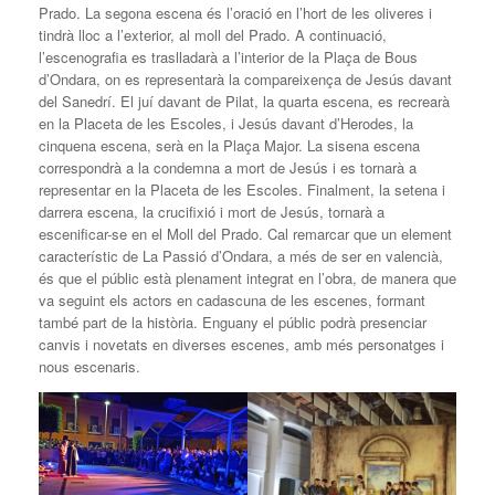
Prado. La segona escena és l’oració en l’hort de les oliveres i
tindrà lloc a l’exterior, al moll del Prado. A continuació,
l’escenografia es traslladarà a l’interior de la Plaça de Bous
d’Ondara, on es representarà la compareixença de Jesús davant
del Sanedrí. El juí davant de Pilat, la quarta escena, es recrearà
en la Placeta de les Escoles, i Jesús davant d’Herodes, la
cinquena escena, serà en la Plaça Major. La sisena escena
correspondrà a la condemna a mort de Jesús i es tornarà a
representar en la Placeta de les Escoles. Finalment, la setena i
darrera escena, la crucifixió i mort de Jesús, tornarà a
escenificar-se en el Moll del Prado. Cal remarcar que un element
característic de La Passió d’Ondara, a més de ser en valencià,
és que el públic està plenament integrat en l’obra, de manera que
va seguint els actors en cadascuna de les escenes, formant
també part de la història. Enguany el públic podrà presenciar
canvis i novetats en diverses escenes, amb més personatges i
nous escenaris.