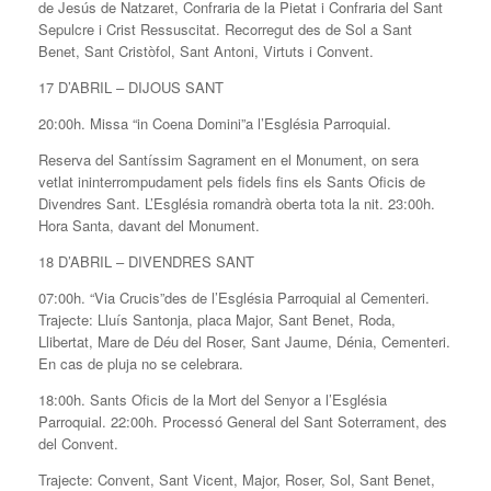
de Jesús de Natzaret, Confraria de la Pietat i Confraria del Sant
Sepulcre i Crist Ressuscitat. Recorregut des de Sol a Sant
Benet, Sant Cristòfol, Sant Antoni, Virtuts i Convent.
17 D’ABRIL – DIJOUS SANT
20:00h. Missa “in Coena Domini”a l’Església Parroquial.
Reserva del Santíssim Sagrament en el Monument, on sera
vetlat ininterrompudament pels fidels fins els Sants Oficis de
Divendres Sant. L’Església romandrà oberta tota la nit. 23:00h.
Hora Santa, davant del Monument.
18 D’ABRIL – DIVENDRES SANT
07:00h. “Via Crucis”des de l’Església Parroquial al Cementeri.
Trajecte: Lluís Santonja, placa Major, Sant Benet, Roda,
Llibertat, Mare de Déu del Roser, Sant Jaume, Dénia, Cementeri.
En cas de pluja no se celebrara.
18:00h. Sants Oficis de la Mort del Senyor a l’Església
Parroquial. 22:00h. Processó General del Sant Soterrament, des
del Convent.
Trajecte: Convent, Sant Vicent, Major, Roser, Sol, Sant Benet,