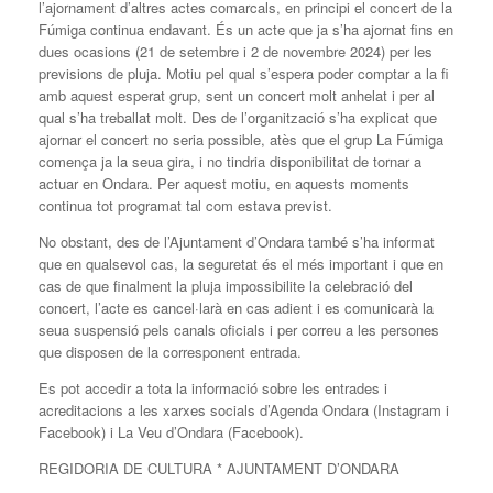
l’ajornament d’altres actes comarcals, en principi el concert de la
Fúmiga continua endavant. És un acte que ja s’ha ajornat fins en
dues ocasions (21 de setembre i 2 de novembre 2024) per les
previsions de pluja. Motiu pel qual s’espera poder comptar a la fi
amb aquest esperat grup, sent un concert molt anhelat i per al
qual s’ha treballat molt. Des de l’organització s’ha explicat que
ajornar el concert no seria possible, atès que el grup La Fúmiga
comença ja la seua gira, i no tindria disponibilitat de tornar a
actuar en Ondara. Per aquest motiu, en aquests moments
continua tot programat tal com estava previst.
No obstant, des de l’Ajuntament d’Ondara també s’ha informat
que en qualsevol cas, la seguretat és el més important i que en
cas de que finalment la pluja impossibilite la celebració del
concert, l’acte es cancel·larà en cas adient i es comunicarà la
seua suspensió pels canals oficials i per correu a les persones
que disposen de la corresponent entrada.
Es pot accedir a tota la informació sobre les entrades i
acreditacions a les xarxes socials d’Agenda Ondara (Instagram i
Facebook) i La Veu d’Ondara (Facebook).
REGIDORIA DE CULTURA * AJUNTAMENT D’ONDARA