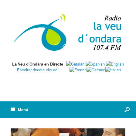
La Veu d'Ondara en Directe
Escoltar directe clic ací
Menú