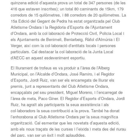
quinzena edició d’aquesta prova un total de 347 persones (de les
416 que estaven inscrites); un total 80 caminants de 15km, 179
corredors de 15 quilòmetres, i 88 corredors de 20 quilòmetres. La
15a Edició del Gegant de Pedra ha estat organitzada pel Club
Atletisme Ondara i la Regidoria d’Esports de l’Ajuntament
d’Ondara, amb la col·laboració de Protecció Civil, Policia Local i
els Ajuntaments de Benimeli, Beniarbeig, Ràfol d’Almúnia i El
Verger, així com la col·laboració d’entitats locals i persones
particulars. Cal destacar la col·laboració de la Junta Local
d’AECC en aquest esdeveniment esportiu.
El lliurament de trofeus es va produir a l’àrea de l’Alberg
Municipal, on l’Alcalde d’Ondara, José Ramiro, i el Regidor
d’Esports, Jordi Ruiz, van ser els encarregats de lliurar els
premis, junt a representants del Club Atletisme Ondara,
encapçalats pel seu president, Miguel Moreno, i l’encarregat de
l’àrea de meta, Paco Giner. El Regidor d’Esports d’Ondara, Jordi
Ruiz, ha agraït als participants la seua assistència i als
col·laboradors la seua contribució a la prova. També ha donat
l’enhorabona al Club Atletisme Ondara per la seua magnífica
organització. Cal esmentar que les novetats d’aquesta edició,
amb els nous traçats de les curses i l’eixida i meta des del riurau
del parc, van ser un èxit i molt aplaudides.