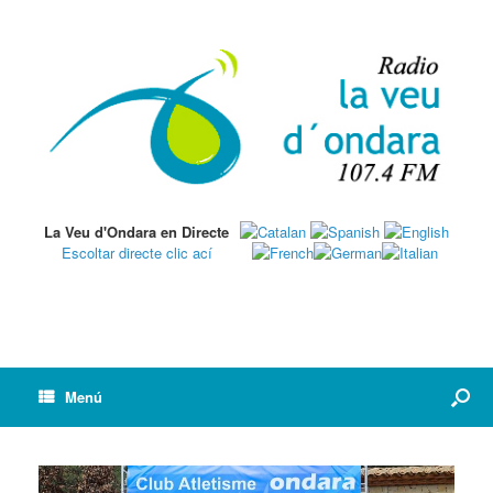
La Veu d'Ondara en Directe
Escoltar directe clic ací
Menú