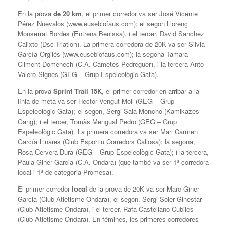
En la prova
de 20 km
, el primer corredor va ser José Vicente
Pérez Nuevalos (www.eusebiofaus.com); el segon Llorenç
Monserrat Bordes (Entrena Benissa), i el tercer, David Sanchez
Calixto (Dsc Triatlon). La primera corredora de 20K va ser Silvia
García Orgilés (www.eusebiofaus.com); la segona Tamara
Climent Domenech (C.A. Cametes Pedreguer), i la tercera Anto
Valero Signes (GEG – Grup Espeleològic Gata).
En la prova
Sprint Trail 15K
, el primer corredor en arribar a la
línia de meta va ser Hector Vengut Moll (GEG – Grup
Espeleològic Gata); el segon, Sergi Sala Moncho (Kamikazes
Gang); i el tercer, Tomàs Mengual Pedro (GEG – Grup
Espeleològic Gata). La primera corredora va ser Mari Carmen
García Linares (Club Esportiu Corredors Callosa); la segona,
Rosa Cervera Durà (GEG – Grup Espeleològic Gata); i la tercera,
Paula Giner Garcia (C.A. Ondara) (que també va ser 1ª corredora
local i 1ª de categoria Promesa).
El primer corredor
local
de la prova de 20K va ser Marc Giner
Garcia (Club Atletisme Ondara), el segon, Sergi Soler Ginestar
(Club Atletisme Ondara), i el tercer, Rafa Castellano Cubiles
(Club Atletisme Ondara). En fémines, les primeres corredores