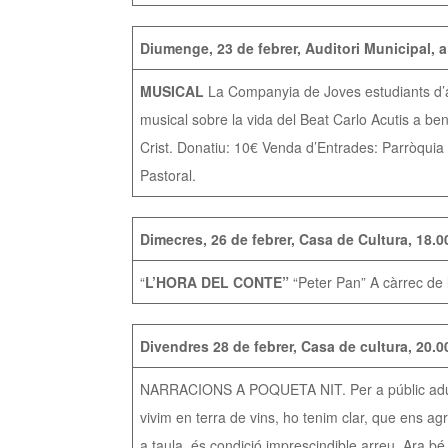
Diumenge, 23 de febrer, Auditori Municipal, a 
MUSICAL
La Companyia de Joves estudiants d’ar
musical sobre la vida del Beat Carlo Acutis a bene
Crist. Donatiu: 10€ Venda d’Entrades: Parròquia
Pastoral.
Dimecres, 26 de febrer, Casa de Cultura, 18.0
“
L’HORA DEL CONTE”
“Peter Pan” A càrrec de l
Divendres 28 de febrer, Casa de cultura, 20.0
NARRACIONS A POQUETA NIT. Per a públic adult “I
vivim en terra de vins, ho tenim clar, que ens ag
a taula, és condició imprescindible arreu. Ara bé,