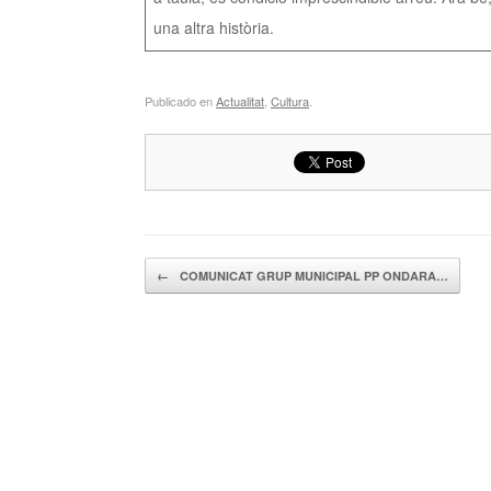
una altra història.
Publicado en
Actualitat
,
Cultura
.
Navegador de artículos
←
COMUNICAT GRUP MUNICIPAL PP ONDARA…