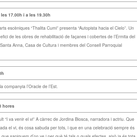
les 17.00h i a les 19.30h
ts escèniques “Thalita Cumi” presenta “Autopista hacia el Cielo”. Un
fici de les obres de rehabilitació de façanes i cobertes de l’Ermita del
 Santa Anna, Casa de Cultura i membres del Consell Parroquial
0h
a companyia l’Oracle de l’Est.
0 hores
 va venir el vi” A càrrec de Jordina Biosca, narradora i actriu. Que
rada el vi, és cosa sabuda per tots, i que en una celebració sempre és
 que sapiguem d’on ve i per què té tals o quals efectes, això ja és tota