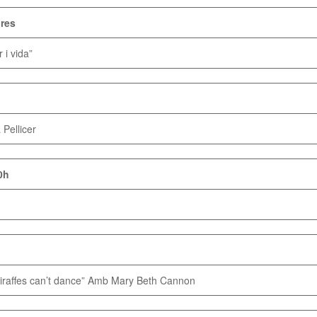
ores
i vida”
Pellicer
0h
iraffes can’t dance” Amb Mary Beth Cannon