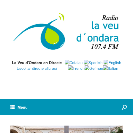
La Veu d'Ondara en Directe
Escoltar directe clic ací
Menú