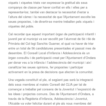
xiquets i xiquetes triats van expressar la gratitud als seus
companys de classe per haver confiat en ells i elles per a
representar-los; també van destacar la necessitat d’estar a
l’altura del càrrec i la necessitat de que l’Ajuntament escolte les
seues propostes, i de divertir-se mentre treballen pels xiquets i
xiquetes del poble.
Cal recordar que aquest important òrgan de participació infantil i
juvenil per al municipi va ser escollit per l’alumnat de 5è i 6è de
Primària del Col·legi Sanchis Guarner, el qual va haver de triar
entre un total de 56 candidatures presentades el passat mes de
desembre. El Consell Local d’Infància i Adolescència és un
òrgan consultiu i de participació creat per l’Ajuntament d’Ondara
per donar veu a la infància i l’adolescència del municipi i així
canalitzar les seues opinions, fer propostes i participar
activament en la presa de decisions que afecten la comunitat.
Una vegada constituït el ple, el següent pas serà la integració
dels seus membres al mateix Consell del CLIA per tal de
començar a treballar pel consens de la Joventut i l’exposició de
les idees i projectes comuns. Des de l’Ajuntament d’Ondara, a
través de la Regidoria d’Infància, Adolescència i Joventut,
l’Alcalde va voler felicitar durant el ple als nous membres del