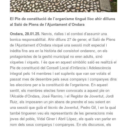
El Ple de constitució de l’organisme tingué lloc ahir dilluns
al Saló de Plens de l’Ajuntament d’Ondara
Ondara, 28.01.25.
Nervis, rialles i el comboi d’assumir una
bonica responsabilitat. Ahir dilluns 27 de gener, el Saló de Plens
de l’Ajuntament d’Ondara visqué una sessió molt especial i
inèdita fins ara en la història del consistori ondarenc, on els
protagonistes de la gestió municipal no eren adults, sinó
xiquetes i xiquets. I és que en aquest simbòlic saló es realitzà el
Ple de constitució del Consell Local d’Infància i Adolescència
integrat pels 14 membres i set suplents que van ser votats el
passat mes de desembre pels seus companys i companyes dins
les eleccions per a la constitució de l’organisme. En aquest
sentit, els membres electes foren convocats a aquest ple on
l’Alcalde d’Ondara, José Ramiro, i el Regidor de Joventut, Jordi
Ruiz, els imposaren un pin abans de prendre el seu seient en
una sessió que guià el tècnic de Joventut, Pedro Gil, i en la qual
també tingueren veu els representants de les generacions més
joves del poble, Vidal Giner i Abril López, els quals van parlar en
nom dels seus companys i companyes. En els discursos, els