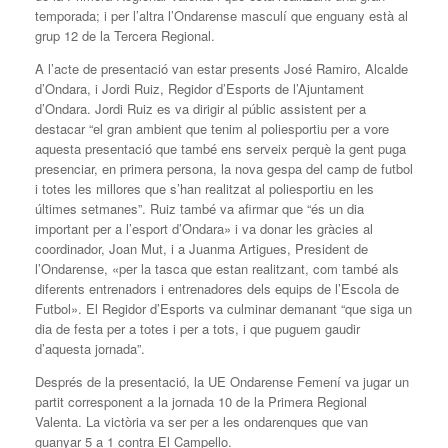
temporada; i per l’altra l’Ondarense masculí que enguany està al
grup 12 de la Tercera Regional.
A l’acte de presentació van estar presents José Ramiro, Alcalde
d’Ondara, i Jordi Ruiz, Regidor d’Esports de l’Ajuntament
d’Ondara. Jordi Ruiz es va dirigir al públic assistent per a
destacar “el gran ambient que tenim al poliesportiu per a vore
aquesta presentació que també ens serveix perquè la gent puga
presenciar, en primera persona, la nova gespa del camp de futbol
i totes les millores que s’han realitzat al poliesportiu en les
últimes setmanes”. Ruiz també va afirmar que “és un dia
important per a l’esport d’Ondara» i va donar les gràcies al
coordinador, Joan Mut, i a Juanma Artigues, President de
l’Ondarense, «per la tasca que estan realitzant, com també als
diferents entrenadors i entrenadores dels equips de l’Escola de
Futbol». El Regidor d’Esports va culminar demanant “que siga un
dia de festa per a totes i per a tots, i que puguem gaudir
d’aquesta jornada”.
Després de la presentació, la UE Ondarense Femení va jugar un
partit corresponent a la jornada 10 de la Primera Regional
Valenta. La victòria va ser per a les ondarenques que van
guanyar 5 a 1 contra El Campello.