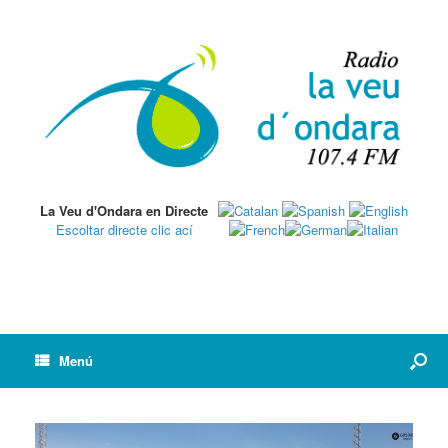
La Veu d'Ondara en Directe
Escoltar directe clic ací
Menú