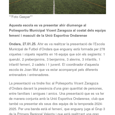
**Foto Gaspar**
Aquesta escola es va presentar ahir diumenge al
Poliesportiu Municipal Vicent Zaragoza al costat dels equips
femení i masculí de la Unió Esportiva Ondarense
Ondara, 27.01.25.
Ahir es va realitzar la presentació de l’Escola
Municipal de Futbol d’Ondara que enguany està formada per 278
xiquetes i xiquets repartits en 16 equips que són els següents: 1
querubí, 2 prebenjamins, 3 benjamins, 3 alevins, 3 infantils, 1
infantil femení, 2 cadets i 1 juvenil. El coordinador d’aquesta
escola és Joan Mut que va estar acompanyat pels diferents
entrenadors i entrenadores.
La presentació va tindre lloc al Poliesportiu Vicent Zaragoza
d’Ondara davant la presència d’una gran quantitat de persones,
entre familiars i amigues i amics. Una presentació que es va fer
de manera conjunta amb la Unió Esportiva Ondarense, club que
també va presentar els seus dos equips de la temporada 2024-
2025. Per una banda està el femení, que enguany juga al Grup 3
de la Primera Regional Valenta i que està realitzant una gran