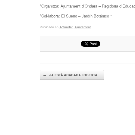
*Organitza: Ajuntament d’Ondara – Regidoria d’Educac
*Col·labora: El Sueño – Jardín Botánico *
Publicado en
Actualitat
,
Ajuntament
.
Navegador de artículos
←
JA ESTÀ ACABADA I OBERTA…