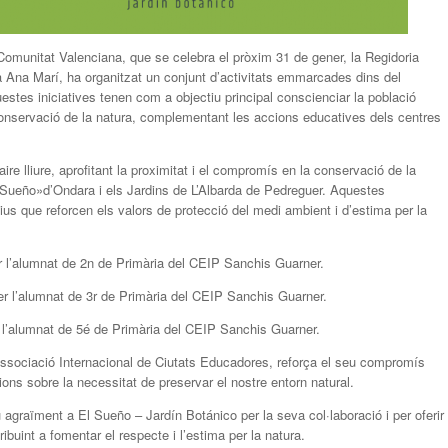
Comunitat Valenciana, que se celebra el pròxim 31 de gener, la Regidoria
a Ana Marí, ha organitzat un conjunt d’activitats emmarcades dins del
tes iniciatives tenen com a objectiu principal conscienciar la població
a conservació de la natura, complementant les accions educatives dels centres
aire lliure, aprofitant la proximitat i el compromís en la conservació de la
 Sueño»d’Ondara i els Jardins de L’Albarda de Pedreguer. Aquestes
tius que reforcen els valors de protecció del medi ambient i d’estima per la
er l’alumnat de 2n de Primària del CEIP Sanchis Guarner.
per l’alumnat de 3r de Primària del CEIP Sanchis Guarner.
er l’alumnat de 5é de Primària del CEIP Sanchis Guarner.
Associació Internacional de Ciutats Educadores, reforça el seu compromís
ons sobre la necessitat de preservar el nostre entorn natural.
agraïment a El Sueño – Jardín Botánico per la seva col·laboració i per oferir
ribuint a fomentar el respecte i l’estima per la natura.