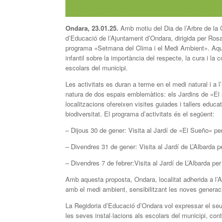
Ondara, 23.01.25.
Amb motiu del Dia de l’Arbre de la 
d’Educació de l’Ajuntament d’Ondara, dirigida per Ros
programa «Setmana del Clima i el Medi Ambient». Aques
infantil sobre la importància del respecte, la cura i l
escolars del municipi.
Les activitats es duran a terme en el medi natural i a l’
natura de dos espais emblemàtics: els Jardins de «El
localitzacions ofereixen visites guiades i tallers educa
biodiversitat. El programa d’activitats és el següent:
– Dijous 30 de gener: Visita al Jardí de «El Sueño» p
– Divendres 31 de gener: Visita al Jardí de L’Albarda 
– Divendres 7 de febrer:Visita al Jardí de L’Albarda p
Amb aquesta proposta, Ondara, localitat adherida a l’
amb el medi ambient, sensibilitzant les noves generaci
La Regidoria d’Educació d’Ondara vol expressar el seu 
les seves instal·lacions als escolars del municipi, cont