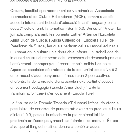
col·laboració del col·lectiu Teixint la Infància.
Ondara, localitat que recentment es va adherir a l’Associació
Internacional de Ciutats Educadores (AICE), tornarà a acollir
aquesta interessant trobada d’educació infantil, enguany en la
a
seua 7
edició, amb la temàtica «Sentir 0.3. Benestar i Vida». La
jornada comptarà amb les ponents Esther Artés de l’Escoleta
Anna Lluch de Sueca, i Alícia Gallego de l’Escoleta Tulell del
Perellonet de Sueca, les quals parlaran del seu model educatiu
0-3 basat en la cultura i els drets dels infants, i el treball des de
la quotidianitat i el respecte dels processos de desenvolupament
i creixement, acompanyant i creant espais càlids i amables.
Aquestes escoletes són referent de la comunitat educativa 0-3
en el model d’acompanyament, i mostraran 2 perspectives
diferents: la de la creació d’una escola nova partint d’aquest
enfocament pedagògic (Escola Anna Lluch) i la de la
transformació i canvi d’enfocament (Escola Tulell).
La finalitat de la Trobada Trobada d’Educació Infantil és oferir la
possibilitat de conèixer de primera mà exemples pràctics a l’aula
d’infantil 0-3, posant la mirada en la professionalitat i la
presència en l’acompanyament als infants més menuts. És per
això que al llarg del matí es donarà a conèixer aquest