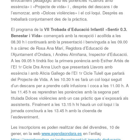
enfocament pedagògic amb les ponències «Llavors amb
essència» i «Projecte de vida» i , desprès del descans i de
l’esmorzar, amb «Dolces violències» i el col·loqui. Desprès es
treballarà conjuntament des de la pràctica.
El programa de la
VII Trobada d’Educació Infantil «Sentir 0.3.
Benestar i Vida»
començarà amb la recepció i acollida a les
08.30 h i continuarà amb la presentació i benvinguda a les 09.00
h a càrrec de Rosa Ana Marí, Regidora d’Educació de
l’Ajuntament d’Ondara, i Andreu Almiñana, Inspector d’Educació.
A les 09.05 h tindrà lloc la primera ponència amb Esther Artés de
l’EI 1r Cicle Dra Anna Lluch que presentarà Llavors amb
essència i amb Alicia Gallego de l’EI 1r Cicle Tulell que parlarà
del Projecte de Vida. A les 10.30 h es farà un col·loqui seguit
d’un descans per a prendre cafè infusions i coca a les 11.00 h. A
les 11.45 h es reprendran les ponències amb la segona part
titulada Dolces violències amb un cas pràctic que s’exposarà als
assistents. Finalment a les 13.15 h hi haurà un col·loqui i la
jornada conclourà a les 13.45 h amb la cloenda de
l’esdeveniment.
Les inscripcions es poden realitzar des del divendres, 10 de
gener, en la web
www.agendaondara.es
en l’enllaç
https://agendaondara.es/esdeveniment/vii-jornada-deducacio-