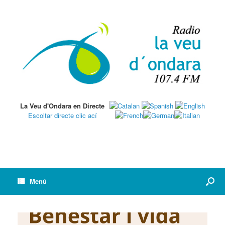
La Veu d'Ondara en Directe
Escoltar directe clic ací
Menú