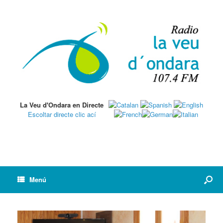
La Veu d'Ondara en Directe
Escoltar directe clic ací
Menú