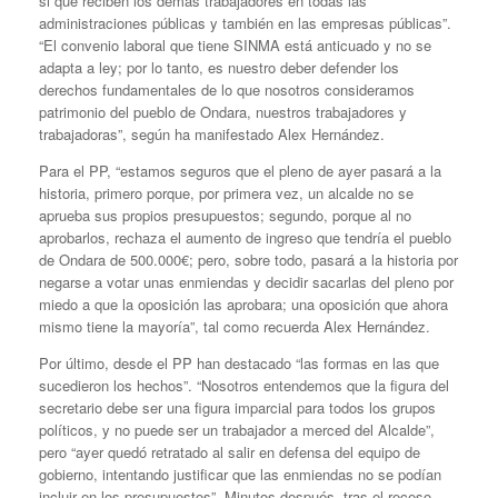
si que reciben los demás trabajadores en todas las
administraciones públicas y también en las empresas públicas”.
“El convenio laboral que tiene SINMA está anticuado y no se
adapta a ley; por lo tanto, es nuestro deber defender los
derechos fundamentales de lo que nosotros consideramos
patrimonio del pueblo de Ondara, nuestros trabajadores y
trabajadoras”, según ha manifestado Alex Hernández.
Para el PP, “estamos seguros que el pleno de ayer pasará a la
historia, primero porque, por primera vez, un alcalde no se
aprueba sus propios presupuestos; segundo, porque al no
aprobarlos, rechaza el aumento de ingreso que tendría el pueblo
de Ondara de 500.000€; pero, sobre todo, pasará a la historia por
negarse a votar unas enmiendas y decidir sacarlas del pleno por
miedo a que la oposición las aprobara; una oposición que ahora
mismo tiene la mayoría”, tal como recuerda Alex Hernández.
Por último, desde el PP han destacado “las formas en las que
sucedieron los hechos”. “Nosotros entendemos que la figura del
secretario debe ser una figura imparcial para todos los grupos
políticos, y no puede ser un trabajador a merced del Alcalde”,
pero “ayer quedó retratado al salir en defensa del equipo de
gobierno, intentando justificar que las enmiendas no se podían
incluir en los presupuestos”. Minutos después, tras el receso,