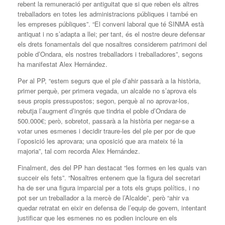
rebent la remuneració per antiguitat que si que reben els altres
treballadors en totes les administracions públiques i també en
les empreses públiques”. “El conveni laboral que té SINMA està
antiquat i no s’adapta a llei; per tant, és el nostre deure defensar
els drets fonamentals del que nosaltres considerem patrimoni del
poble d’Ondara, els nostres treballadors i treballadores”, segons
ha manifestat Alex Hernández.
Per al PP, “estem segurs que el ple d’ahir passarà a la història,
primer perquè, per primera vegada, un alcalde no s’aprova els
seus propis pressupostos; segon, perquè al no aprovar-los,
rebutja l’augment d’ingrés que tindria el poble d’Ondara de
500.000€; però, sobretot, passarà a la història per negar-se a
votar unes esmenes i decidir traure-les del ple per por de que
l’oposició les aprovara; una oposició que ara mateix té la
majoria”, tal com recorda Alex Hernández.
Finalment, des del PP han destacat “les formes en les quals van
succeir els fets”. “Nosaltres entenem que la figura del secretari
ha de ser una figura imparcial per a tots els grups polítics, i no
pot ser un treballador a la mercè de l’Alcalde”, però “ahir va
quedar retratat en eixir en defensa de l’equip de govern, intentant
justificar que les esmenes no es podien incloure en els