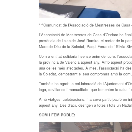
***Comunicat de l’Associació de Mestresses de Casa 
L’Associació de Mestresses de Casa d’Ondara ha finali
presència de l’alcalde José Ramiro, el rector de la pa
Mare de Déu de la Soledat, Paqui Ferrando i Silvia Siv
Com a entitat solidària i sense ànim de lucre, l’associ
la província de València aquest any. Amb aquest propòsi
una de les més afectades. A més, l’associació ha dest
la Soledat, demostrant el seu compromís amb la comun
També s’ha agraït la col·laboració de l’Ajuntament d’On
ioga, sevillanes i manualitats, que fomenten la salut i
Amb viatges, celebracions, i la seva participació en in
aquest any. Des d’ací, desitgen a totes i tots un Nadal 
SOM I FEM POBLE!