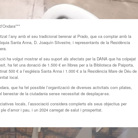
d’Ondara***
tzat l’any amb el seu tradicional berenar al Prado, que va comptar amb la
rròquia Santa Anna, D. Joaquín Silvestre, i representants de la Residència
era.
ació ha volgut mostrar el seu suport als afectats per la DANA que ha colpejat
t, ha fet una donació de 1.500 € en llibres per a la Biblioteca de Paiporta,
inat 500 € a l’església Santa Anna i 1.000 € a la Residència Mare de Déu de
itat local.
dara, que ha fet possible l’organització de diverses activitats com pilates,
 el benestar de la ciutadania sense necessitat de desplaçar-se.
iciatives locals, l’associació considera complerts els seus objectius per
ple d’amor i pau, i un 2024 carregat de salut i prosperitat.